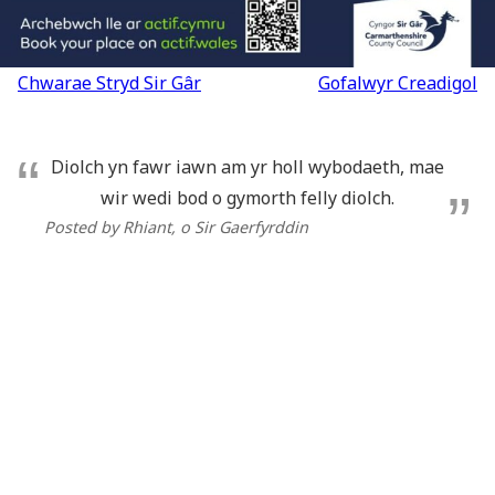
Llywio
Chwarae Stryd Sir Gâr
Gofalwyr Creadigol
cofnod
Diolch yn fawr iawn am yr holl wybodaeth, mae
wir wedi bod o gymorth felly diolch.
Posted by Rhiant
, o Sir Gaerfyrddin