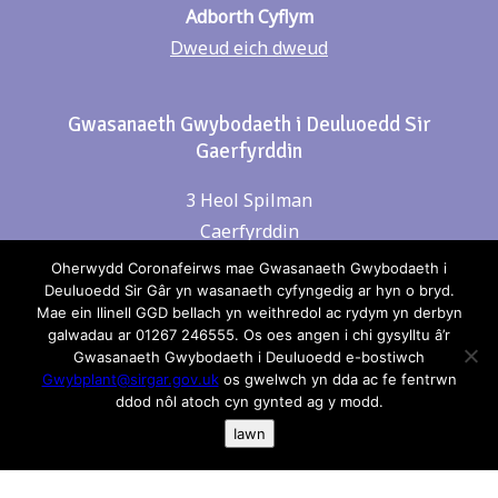
Adborth Cyflym
Dweud eich dweud
Gwasanaeth Gwybodaeth i Deuluoedd Sir
Gaerfyrddin
3 Heol Spilman
Caerfyrddin
SA31 1LE
Oherwydd Coronafeirws mae Gwasanaeth Gwybodaeth i
Deuluoedd Sir Gâr yn wasanaeth cyfyngedig ar hyn o bryd.
Mae ein llinell GGD bellach yn weithredol ac rydym yn derbyn
galwadau ar 01267 246555. Os oes angen i chi gysylltu â’r
Cysylltwch â ni
Gwasanaeth Gwybodaeth i Deuluoedd e-bostiwch
Gwybplant@sirgar.gov.uk
os gwelwch yn dda ac fe fentrwn
Rhif Ffon: 01267 246555
ddod nôl atoch cyn gynted ag y modd.
Iawn
e-bost:
gwybplant@sirgar.gov.uk