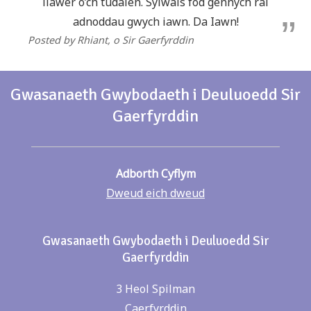
llawer o’ch tudalen. Sylwais fod gennych rai
adnoddau gwych iawn. Da Iawn!
Posted by Rhiant
, o Sir Gaerfyrddin
Gwasanaeth Gwybodaeth i Deuluoedd Sir
Gaerfyrddin
Adborth Cyflym
Dweud eich dweud
Gwasanaeth Gwybodaeth i Deuluoedd Sir
Gaerfyrddin
3 Heol Spilman
Caerfyrddin