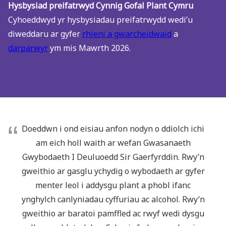
Hysbysiad preifatrwyd Cynnig Gofal Plant Cymru
Cyhoeddwyd yr hysbysiadau preifatrwydd wedi’u
diweddaru ar gyfer
rhieni a gwarcheidwaid
a
darparwyr
ym mis Mawrth 2026.
Doeddwn i ond eisiau anfon nodyn o ddiolch ichi
am eich holl waith ar wefan Gwasanaeth
Gwybodaeth I Deuluoedd Sir Gaerfyrddin. Rwy’n
gweithio ar gasglu ychydig o wybodaeth ar gyfer
menter leol i addysgu plant a phobl ifanc
ynghylch canlyniadau cyffuriau ac alcohol. Rwy’n
gweithio ar baratoi pamffled ac rwyf wedi dysgu