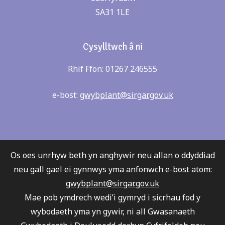
SA31 1LE
Cysylltwch â ni
Rhif Ffon: 01267 246555
e-bost:
gwybplant@sirgar.gov.uk
Os oes unrhyw beth yn anghywir neu allan o ddyddiad
neu gall gael ei gynnwys yma anfonwch e-bost atom:
gwybplant@sirgar.gov.uk
Mae pob ymdrech wedi’i gymryd i sicrhau fod y
wybodaeth yma yn gywir, ni all Gwasanaeth