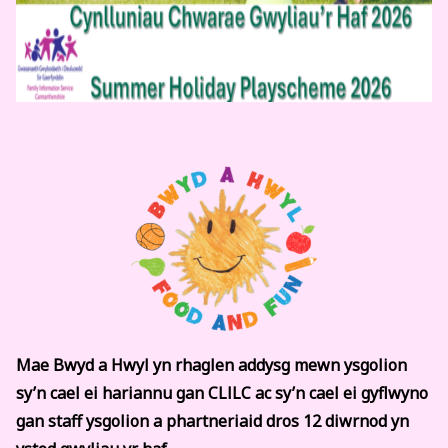
Mae Bwyd a Hwyl yn rhaglen addysg mewn ysgolion
sy’n cael ei hariannu gan CLlLC ac sy’n cael ei gyflwyno
gan staff ysgolion a phartneriaid dros 12 diwrnod yn