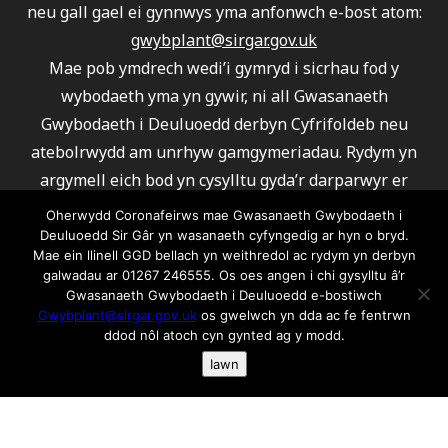
neu gall gael ei gynnwys yma anfonwch e-bost atom:
gwybplant@sirgar.gov.uk
Mae pob ymdrech wedi’i gymryd i sicrhau fod y
wybodaeth yma yn gywir, ni all Gwasanaeth
Gwybodaeth i Deuluoedd derbyn Cyfrifoldeb neu
atebolrwydd am unrhyw gamgymeriadau. Rydym yn
argymell eich bod yn cysylltu gyda’r darparwyr er
mwyn sicrhau fod eu gwasanaeth yn ateb eich
Oherwydd Coronafeirws mae Gwasanaeth Gwybodaeth i
gofynion.
Deuluoedd Sir Gâr yn wasanaeth cyfyngedig ar hyn o bryd.
Mae ein llinell GGD bellach yn weithredol ac rydym yn derbyn
Ni all Gwasanaeth Gwybodaeth i Deuluoedd argymell
galwadau ar 01267 246555. Os oes angen i chi gysylltu â’r
unrhyw un o’r darparwyr a rhestrwyd.
Gwasanaeth Gwybodaeth i Deuluoedd e-bostiwch
Gwybplant@sirgar.gov.uk
os gwelwch yn dda ac fe fentrwn
Am wybodaeth ar gwcis ac fel rydym yn ei defnyddio
ddod nôl atoch cyn gynted ag y modd.
cliciwch yma os gwelwch yn dda
Iawn
© 2026 Gwasanaeth Gwybodaeth i Deuluoedd Sir