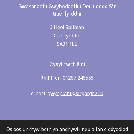
Gwasanaeth Gwybodaeth i Deuluoedd Sir
Gaerfyrddin
3 Heol Spilman
Caerfyrddin
SA31 1LE
Cysylltwch â ni
Rhif Ffon: 01267 246555
e-bost:
gwybplant@sirgar.gov.uk
Os oes unrhyw beth yn anghywir neu allan o ddyddiad