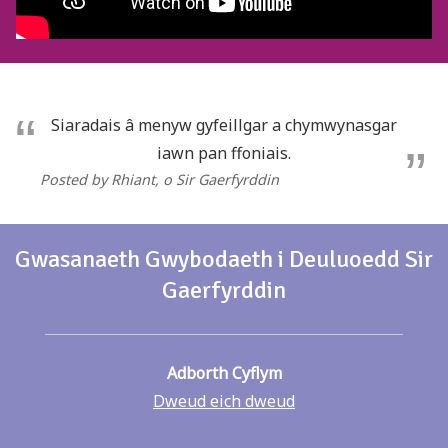
Siaradais â menyw gyfeillgar a chymwynasgar
iawn pan ffoniais.
Posted by Rhiant
, o Sir Gaerfyrddin
Gwasanaeth Gwybodaeth i Deuluoedd Sir
Gaerfyrddin
Adborth Cyflym
Dweud eich dweud