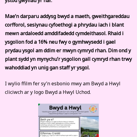
ystod gwyliau yr haf.
Mae’n darparu addysg bwyd a maeth, gweithgareddau
corfforol, sesiynau cyfoethogi a phrydau iach i blant
mewn ardaloedd amddifadedd cymdeithasol. Rhaid i
ysgolion fod a 16% neu fwy o gymhwysedd i gael
prydau ysgol am ddim er mwyn cymryd rhan. Dim ond y
plant sydd yn mynychu’r ysgolion gall cymryd rhan trwy
wahoddiad yn unig gan staff yr ysgol.
I wylio ffilm fer sy’n esbonio mwy am Bwyd a Hwyl
cliciwch ar y logo Bwyd a Hwyl Uchod.