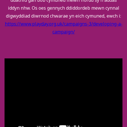
ddathlu gan bob cymuned mewn ffordd sy’n addas
iddyn nhw. Os oes gennych ddiddordeb mewn cynnal
digwyddiad diwrnod chwarae yn eich cymuned, ewch i:
https://www.playday.org.uk/campaigns-3/developing-a-
campaign/