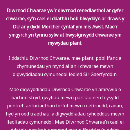
Diwrnod Chwarae yw’r diwrnod cenedlaethol ar gyfer
chwarae, sy’n cael ei ddathlu bob blwyddyn ar draws y
DU ar y dydd Mercher cyntaf ym mis Awst. Mae’r
ymgyrch yn tynnu sylw at bwysigrwydd chwarae ym
mywydau plant.
I ddathlu Diwrnod Chwarae, mae plant, pobl ifanc a
chymunedau yn mynd allan i chwarae mewn
digwyddiadau cymunedol ledled Sir Gaerfyrddin.
Mae digwyddiadau Diwrnod Chwarae yn amrywio o
bartïon stryd, gwyliau mewn parciau neu feysydd
pentref, anturiaethau torfol mewn coetiroedd, caeau,
hyd yn oed traethau, a digwyddiadau cyhoeddus mewn
lleoliadau cymunedol. Mae Diwrnod Chwarae’n cael ei