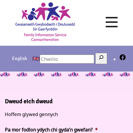
Skip
to
content
Search
English
Dweud eich dweud
Hoffem glywed gennych
Pa mor fodlon ydych chi gyda’n gwefan?
*