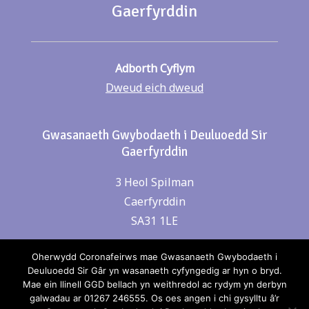
Gaerfyrddin
Adborth Cyflym
Dweud eich dweud
Gwasanaeth Gwybodaeth i Deuluoedd Sir
Gaerfyrddin
3 Heol Spilman
Caerfyrddin
SA31 1LE
Oherwydd Coronafeirws mae Gwasanaeth Gwybodaeth i
Cysylltwch â ni
Deuluoedd Sir Gâr yn wasanaeth cyfyngedig ar hyn o bryd.
Mae ein llinell GGD bellach yn weithredol ac rydym yn derbyn
Rhif Ffon: 01267 246555
galwadau ar 01267 246555. Os oes angen i chi gysylltu â’r