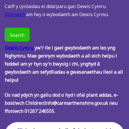
Caiff y cynlaidau ei ddarparu gan Dewis Cymru.
Dilynwch
am fwy o wybodaeth am Dewis Cyrmu.
Dewis Cymru
yw’r lle i gael gwybodaeth am les yng
Nghymru. Mae gennym wybodaeth a all eich helpu i
feddwl am yr hyn sy’n bwysig i chi, ynghyd â
gwybodaeth am sefydliadau a gwasanaethau lleol a all
helpu!
Os nad ydych yn gallu dod o hyd i ofal plant addas, e-
bostiwch ChildrenInfo@carmarthenshire.gov.uk neu
ffoniwch 01267 246555.