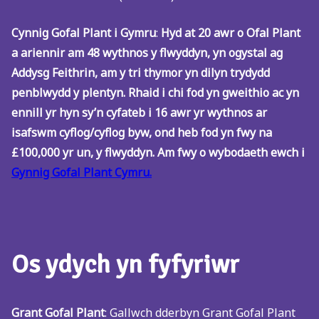
Cynnig Gofal Plant i Gymru
:
Hyd at 20 awr o Ofal Plant
a ariennir am 48 wythnos y flwyddyn, yn ogystal ag
Addysg Feithrin, am y tri thymor yn dilyn trydydd
penblwydd y plentyn. Rhaid i chi fod yn gweithio ac yn
ennill yr hyn sy’n cyfateb i 16 awr yr wythnos ar
isafswm cyflog/cyflog byw, ond heb fod yn fwy na
£100,000 yr un, y flwyddyn. Am fwy o wybodaeth ewch i
Gynnig Gofal Plant Cymru.
Os ydych yn fyfyriwr
Grant Gofal Plant
: Gallwch dderbyn Grant Gofal Plant