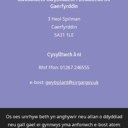
Gaerfyrddin
3 Heol Spilman
Caerfyrddin
SA31 1LE
Cysylltwch â ni
Rhif Ffon: 01267 246555
e-bost:
gwybplant@sirgar.gov.uk
Os oes unrhyw beth yn anghywir neu allan o ddyddiad
neu gall gael ei gynnwys yma anfonwch e-bost atom: