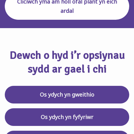
Cliciwch yma am holl ofal plant yn eich
ardal
Dewch o hyd i’r opsiynau
sydd ar gael i chi
Os ydych yn gweithio
Os ydych yn fyfyriwr