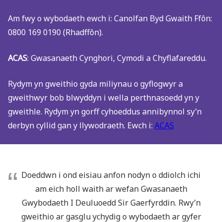
Am fwy o wybodaeth ewch i: Canolfan Byd Gwaith Ffôn:
0800 169 0190 (Rhadffôn).
ACAS
: Gwasanaeth Cynghori, Cymodi a Chyflafareddu.
Rydym yn gweithio gyda miliynau o gyflogwyr a
gweithwyr bob blwyddyn i wella perthnasoedd yn y
gweithle. Rydym yn gorff cyhoeddus annibynnol sy’n
derbyn cyllid gan y llywodraeth. Ewch i:
ACAS
Doeddwn i ond eisiau anfon nodyn o ddiolch ichi
am eich holl waith ar wefan Gwasanaeth
Gwybodaeth I Deuluoedd Sir Gaerfyrddin. Rwy’n
gweithio ar gasglu ychydig o wybodaeth ar gyfer