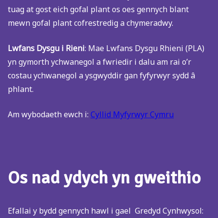
tuag at gost eich gofal plant os oes gennych blant
mewn gofal plant cofrestredig a chymeradwy.
Lwfans Dysgu i Rieni
: Mae Lwfans Dysgu Rhieni (PLA)
yn gymorth ychwanegol a fwriedir i dalu am rai o’r
costau ychwanegol a ysgwyddir gan fyfyrwyr sydd â
phlant.
Am wybodaeth ewch i:
Cyllid Myfyrwyr Cymru
Os nad ydych yn gweithio
Efallai y bydd gennych hawl i gael Gredyd Cynhwysol: