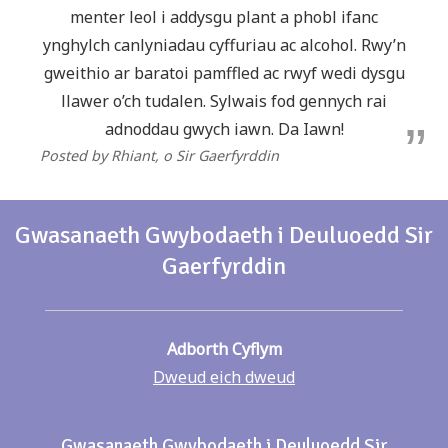
menter leol i addysgu plant a phobl ifanc
ynghylch canlyniadau cyffuriau ac alcohol. Rwy’n
gweithio ar baratoi pamffled ac rwyf wedi dysgu
llawer o’ch tudalen. Sylwais fod gennych rai
adnoddau gwych iawn. Da Iawn!
Posted by Rhiant
, o Sir Gaerfyrddin
Gwasanaeth Gwybodaeth i Deuluoedd Sir
Gaerfyrddin
Adborth Cyflym
Dweud eich dweud
Gwasanaeth Gwybodaeth i Deuluoedd Sir