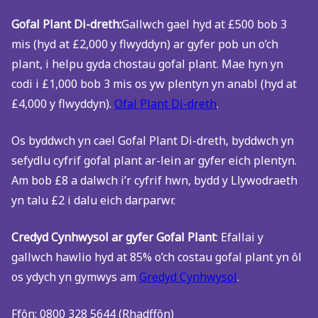
Gofal Plant Di-dreth:
Gallwch gael hyd at £500 bob 3
mis (hyd at £2,000 y flwyddyn) ar gyfer pob un o’ch
plant, i helpu gyda chostau gofal plant. Mae hyn yn
codi i £1,000 bob 3 mis os yw plentyn yn anabl (hyd at
£4,000 y flwyddyn).
Ofal Plant Di-dreth
.
Os byddwch yn cael Gofal Plant Di-dreth, byddwch yn
sefydlu cyfrif gofal plant ar-lein ar gyfer eich plentyn.
Am bob £8 a dalwch i’r cyfrif hwn, bydd y Llywodraeth
yn talu £2 i dalu eich darparwr.
Credyd Cynhwysol ar gyfer Gofal Plant
: Efallai y
gallwch hawlio hyd at 85% o’ch costau gofal plant yn ôl
os ydych yn gymwys am
Gredyd Cynhwysol
.
Ffôn: 0800 328 5644 (Rhadffôn)