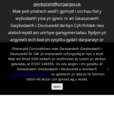
gwybplant@sirgar.gov.uk
Mae pob ymdrech wedi’i gymryd i sicrhau fod y
wybodaeth yma yn gywir, ni all Gwasanaeth
Gwybodaeth i Deuluoedd derbyn Cyfrifoldeb neu
atebolrwydd am unrhyw gamgymeriadau. Rydym yn
argymell eich bod yn cysylltu gyda’r darparwyr er
mwyn sicrhau fod eu gwasanaeth yn ateb eich
Oherwydd Coronafeirws mae Gwasanaeth Gwybodaeth i
gofynion.
Deuluoedd Sir Gâr yn wasanaeth cyfyngedig ar hyn o bryd.
Mae ein llinell GGD bellach yn weithredol ac rydym yn derbyn
Ni all Gwasanaeth Gwybodaeth i Deuluoedd argymell
galwadau ar 01267 246555. Os oes angen i chi gysylltu â’r
unrhyw un o’r darparwyr a rhestrwyd.
Gwasanaeth Gwybodaeth i Deuluoedd e-bostiwch
Gwybplant@sirgar.gov.uk
os gwelwch yn dda ac fe fentrwn
Am wybodaeth ar gwcis ac fel rydym yn ei defnyddio
ddod nôl atoch cyn gynted ag y modd.
cliciwch yma os gwelwch yn dda
Iawn
© 2026 Gwasanaeth Gwybodaeth i Deuluoedd Sir
Gaerfyrddin