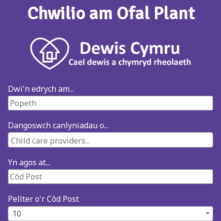
Chwilio am Ofal Plant
Dwi'n edrych am...
Dangoswch canlyniadau o...
Yn agos at...
Pellter o'r Côd Post
10