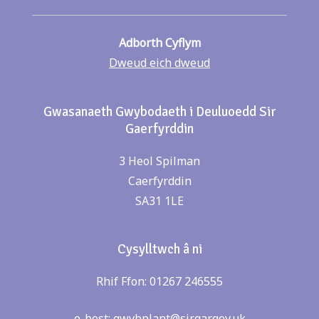
Adborth Cyflym
Dweud eich dweud
Gwasanaeth Gwybodaeth i Deuluoedd Sir
Gaerfyrddin
3 Heol Spilman
Caerfyrddin
SA31 1LE
Cysylltwch â ni
Rhif Ffon: 01267 246555
e-bost:
gwybplant@sirgar.gov.uk