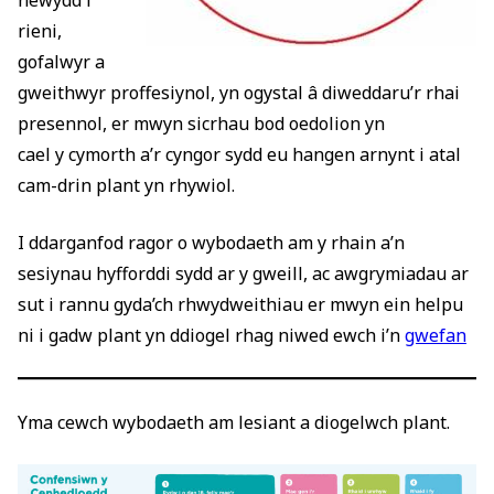
newydd i
rieni,
gofalwyr a
gweithwyr proffesiynol, yn ogystal â diweddaru’r rhai
presennol, er mwyn sicrhau bod oedolion yn
cael y cymorth a’r cyngor sydd eu hangen arnynt i atal
cam-drin plant yn rhywiol.
I ddarganfod ragor o wybodaeth am y rhain a’n
sesiynau hyfforddi sydd ar y gweill, ac awgrymiadau ar
sut i rannu gyda’ch rhwydweithiau er mwyn ein helpu
ni i gadw plant yn ddiogel rhag niwed ewch i’n
gwefan
Yma cewch wybodaeth am lesiant a diogelwch plant.