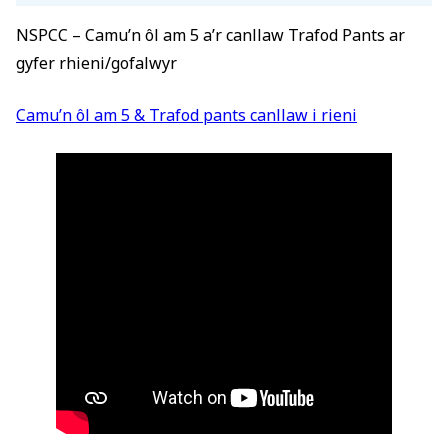
NSPCC – Camu’n ôl am 5 a’r canllaw Trafod Pants ar
gyfer rhieni/gofalwyr
Camu’n ôl am 5 & Trafod pants canllaw i rieni