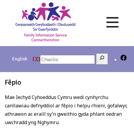
Skip
to
content
Search
English
Fêpio
Mae Iechyd Cyhoeddus Cymru wedi cynhyrchu
canllawiau defnyddiol ar fêpio i helpu rhieni, gofalwyr,
athrawon ac eraill sy’n gweithio gyda phlant oedran
uwchradd yng Nghymru.