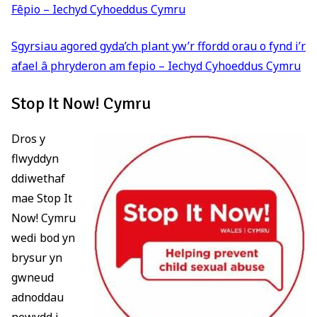
Fêpio – Iechyd Cyhoeddus Cymru
Sgyrsiau agored gyda’ch plant yw’r ffordd orau o fynd i’r
afael â phryderon am fepio – Iechyd Cyhoeddus Cymru
Stop It Now! Cymru
Dros y
flwyddyn
ddiwethaf
mae Stop It
Now! Cymru
wedi bod yn
brysur yn
gwneud
adnoddau