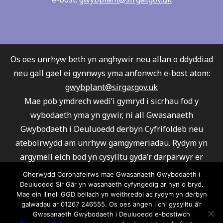
Os oes unrhyw beth yn anghywir neu allan o ddyddiad
neu gall gael ei gynnwys yma anfonwch e-bost atom:
gwybplant@sirgar.gov.uk
Mae pob ymdrech wedi’i gymryd i sicrhau fod y
wybodaeth yma yn gywir, ni all Gwasanaeth
Gwybodaeth i Deuluoedd derbyn Cyfrifoldeb neu
atebolrwydd am unrhyw gamgymeriadau. Rydym yn
argymell eich bod yn cysylltu gyda’r darparwyr er
mwyn sicrhau fod eu gwasanaeth yn ateb eich
Oherwydd Coronafeirws mae Gwasanaeth Gwybodaeth i
gofynion.
Deuluoedd Sir Gâr yn wasanaeth cyfyngedig ar hyn o bryd.
Mae ein llinell GGD bellach yn weithredol ac rydym yn derbyn
Ni all Gwasanaeth Gwybodaeth i Deuluoedd argymell
galwadau ar 01267 246555. Os oes angen i chi gysylltu â’r
unrhyw un o’r darparwyr a rhestrwyd.
Gwasanaeth Gwybodaeth i Deuluoedd e-bostiwch