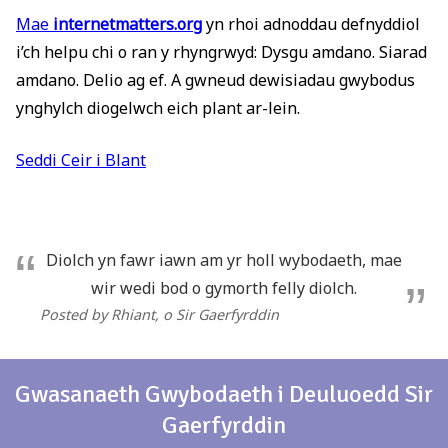
Mae
internetmatters.org
yn rhoi adnoddau defnyddiol
i’ch helpu chi o ran y rhyngrwyd: Dysgu amdano. Siarad
amdano. Delio ag ef. A gwneud dewisiadau gwybodus
ynghylch diogelwch eich plant ar-lein.
Seddi Ceir i Blant
Diolch yn fawr iawn am yr holl wybodaeth, mae
wir wedi bod o gymorth felly diolch.
Posted by Rhiant
, o Sir Gaerfyrddin
Gwasanaeth Gwybodaeth i Deuluoedd Sir
Gaerfyrddin