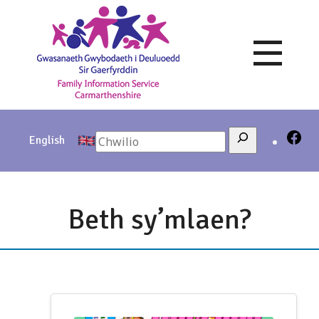
Skip
to
content
Search
English
Beth sy’mlaen?