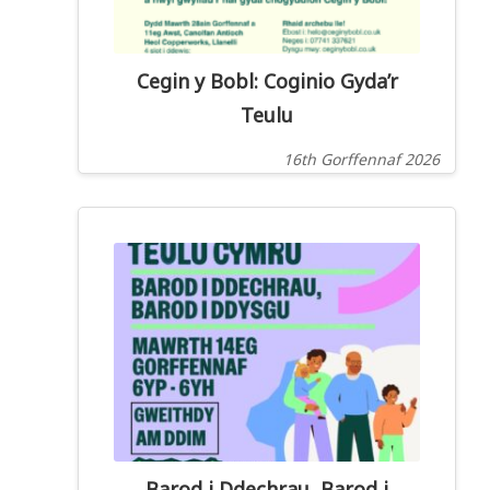
Cegin y Bobl: Coginio Gyda’r
Teulu
16th Gorffennaf 2026
Barod i Ddechrau, Barod i