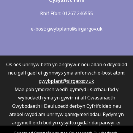
Rhif Ffon: 01267 246555
e-bost:
gwybplant@sirgar.gov.uk
Os oes unrhyw beth yn anghywir neu allan o ddyddiad
neu gall gael ei gynnwys yma anfonwch e-bost atom:
gwybplant@sirgar.gov.uk
Mae pob ymdrech wedi’i gymryd i sicrhau fod y
wybodaeth yma yn gywir, ni all Gwasanaeth
Gwybodaeth i Deuluoedd derbyn Cyfrifoldeb neu
atebolrwydd am unrhyw gamgymeriadau. Rydym yn
argymell eich bod yn cysylltu gyda’r darparwyr er
mwyn sicrhau fod eu gwasanaeth yn ateb eich