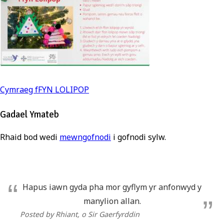
Llywio
Cymraeg fFYN LOLIPOP
cofnod
Gadael Ymateb
Rhaid bod wedi
mewngofnodi
i gofnodi sylw.
Hapus iawn gyda pha mor gyflym yr anfonwyd y
manylion allan.
Posted by Rhiant
, o Sir Gaerfyrddin