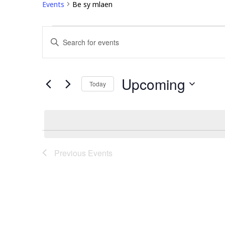
Events
Be sy mlaen
Events
Events
Enter
Search
Keyword.
and
Search
Views
Upcoming
for
Today
Navigation
Events
Select
by
date.
Keyword.
Previous
Events