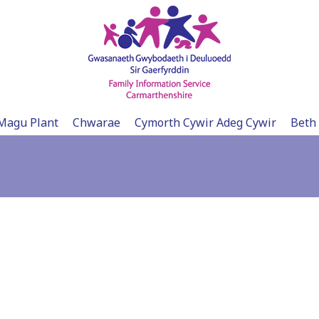
Magu Plant
Chwarae
Cymorth Cywir Adeg Cywir
Beth