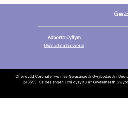
Gwas
Adborth Cyflym
Dweud eich dweud
Oherwydd Coronafeirws mae Gwasanaeth Gwybodaeth i Deuluoed
246555. Os oes angen i chi gysylltu â’r Gwasanaeth Gwy
Os oes un
Mae pob 
Gwasanae