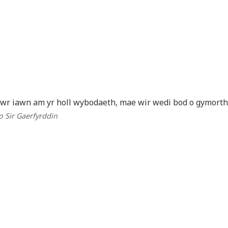
awr iawn am yr holl wybodaeth, mae wir wedi bod o gymorth f
 o Sir Gaerfyrddin