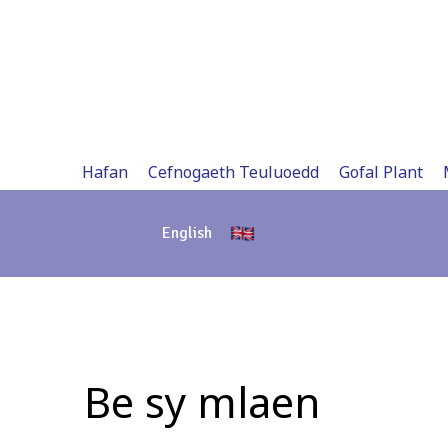
Skip
to
content
Hafan
Cefnogaeth Teuluoedd
Gofal Plant
English
Be sy mlaen