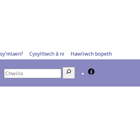
 sy’mlaen?
Cysylltwch â ni
Hawliwch bopeth
Search