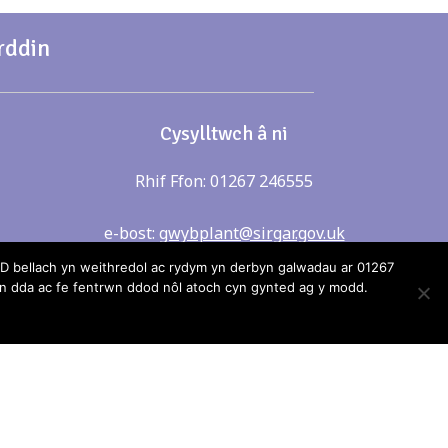
rddin
Cysylltwch â ni
Rhif Ffon: 01267 246555
e-bost:
gwybplant@sirgar.gov.uk
 bellach yn weithredol ac rydym yn derbyn galwadau ar 01267
 dda ac fe fentrwn ddod nôl atoch cyn gynted ag y modd.
ei gynnwys
r, ni all
lrwydd am