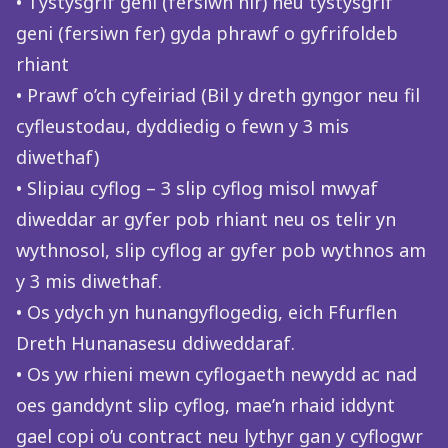
• Tystysgrif geni (fersiwn hir) neu tystysgrif
geni (fersiwn fer) gyda phrawf o gyfrifoldeb
rhiant
• Prawf o’ch cyfeiriad (Bil y dreth gyngor neu fil
cyfleustodau, dyddiedig o fewn y 3 mis
diwethaf)
• Slipiau cyflog – 3 slip cyflog misol mwyaf
diweddar ar gyfer pob rhiant neu os telir yn
wythnosol, slip cyflog ar gyfer pob wythnos am
y 3 mis diwethaf.
• Os ydych yn hunangyflogedig, eich Ffurflen
Dreth Hunanasesu ddiweddaraf.
• Os yw rhieni mewn cyflogaeth newydd ac nad
oes ganddynt slip cyflog, mae’n rhaid iddynt
gael copi o’u contract neu lythyr gan y cyflogwr