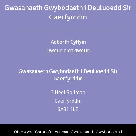
Gwasanaeth Gwybodaeth i Deuluoedd Sir
Gaerfyrddin
Adborth Cyflym
Dweud eich dweud
Gwasanaeth Gwybodaeth i Deuluoedd Sir
Gaerfyrddin
3 Heol Spilman
Caerfyrddin
SA31 1LE
Cysylltwch â ni
Oherwydd Coronafeirws mae Gwasanaeth Gwybodaeth i