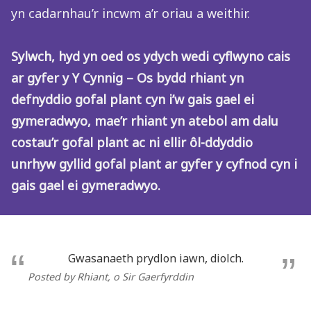
yn cadarnhau’r incwm a’r oriau a weithir.
Sylwch, hyd yn oed os ydych wedi cyflwyno cais
ar gyfer y Y Cynnig – Os bydd rhiant yn
defnyddio gofal plant cyn i’w gais gael ei
gymeradwyo, mae’r rhiant yn atebol am dalu
costau’r gofal plant ac ni ellir ôl-ddyddio
unrhyw gyllid gofal plant ar gyfer y cyfnod cyn i
gais gael ei gymeradwyo.
Gwasanaeth prydlon iawn, diolch.
Posted by Rhiant
, o Sir Gaerfyrddin