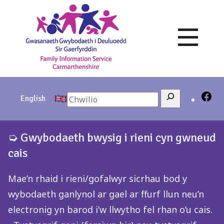
Skip
to
content
Search
English
➭ Gwybodaeth bwysig i rieni cyn gwneud
cais
Mae’n rhaid i rieni/gofalwyr sicrhau bod y
wybodaeth ganlynol ar gael ar ffurf llun neu’n
electronig yn barod i’w llwytho fel rhan o’u cais.