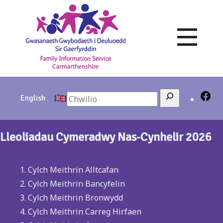
Skip
to
content
Search
English
Lleoliadau Cymeradwy Nas-Cynhelir 2026
Cylch Meithrin Alltcafan
Cylch Meithrin Bancyfelin
Cylch Meithrin Bronwydd
Cylch Meithrin Carreg Hirfaen