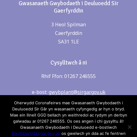
Gwasanaeth Gwybodaeth i Deuluoedd Sir
Gaerfyrddin
3 Heol Spilman
Caerfyrddin
SA31 1LE
Cysylltwch â ni
Rhif Ffon: 01267 246555
e-bost:
gwybplant@sirgar.gov.uk
Oherwydd Coronafeirws mae Gwasanaeth Gwybodaeth i
Deuluoedd Sir Gâr yn wasanaeth cyfyngedig ar hyn o bryd.
Mae ein llinell GGD bellach yn weithredol ac rydym yn derbyn
galwadau ar 01267 246555. Os oes angen i chi gysylltu â’r
Gwasanaeth Gwybodaeth i Deuluoedd e-bostiwch
Os oes unrhyw beth yn anghywir neu allan o ddyddiad
Gwybplant@sirgar.gov.uk
os gwelwch yn dda ac fe fentrwn