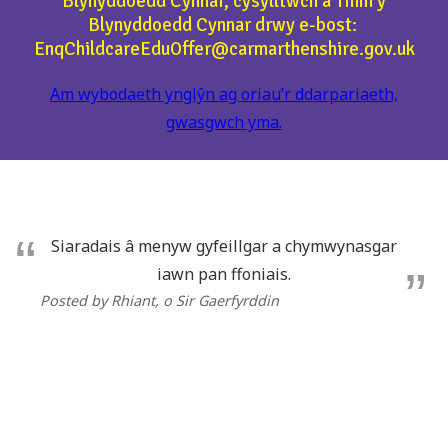
Blynyddoedd Cynnar, cysylltwch â Thim y
Blynyddoedd Cynnar drwy e-bost:
EnqChildcareEduOffer@carmarthenshire.gov.uk
Am wybodaeth ynglŷn ag oriau’r ddarpariaeth,
gwasgwch yma.
Siaradais â menyw gyfeillgar a chymwynasgar
iawn pan ffoniais.
Posted by Rhiant
, o Sir Gaerfyrddin