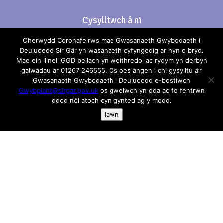
Cysylltwch â ni
Oherwydd Coronafeirws mae Gwasanaeth Gwybodaeth i
Rhif Ffon: 01267 246555
Deuluoedd Sir Gâr yn wasanaeth cyfyngedig ar hyn o bryd.
Mae ein llinell GGD bellach yn weithredol ac rydym yn derbyn
e-bost:
gwybplant@sirgar.gov.uk
galwadau ar 01267 246555. Os oes angen i chi gysylltu â’r
Gwasanaeth Gwybodaeth i Deuluoedd e-bostiwch
Gwybplant@sirgar.gov.uk
os gwelwch yn dda ac fe fentrwn
ddod nôl atoch cyn gynted ag y modd.
Iawn
Os oes unrhyw beth yn anghywir neu allan o ddyddiad
neu gall gael ei gynnwys yma anfonwch e-bost atom:
gwybplant@sirgar.gov.uk
Mae pob ymdrech wedi’i gymryd i sicrhau fod y
wybodaeth yma yn gywir, ni all Gwasanaeth
Gwybodaeth i Deuluoedd derbyn Cyfrifoldeb neu
atebolrwydd am unrhyw gamgymeriadau. Rydym yn