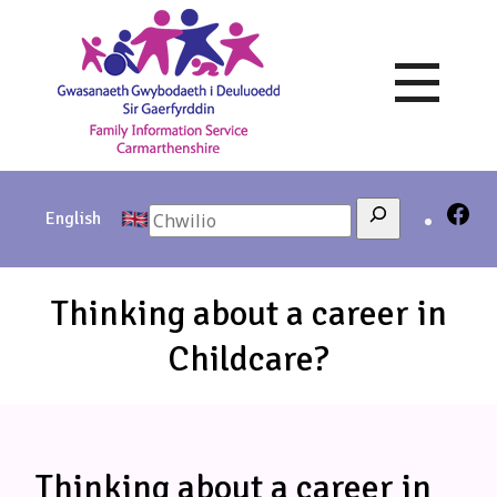
Skip
to
content
Search
English
Thinking about a career in
Childcare?
Thinking about a career in