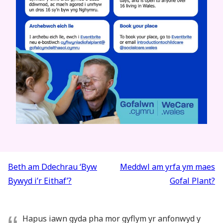
Llywio
Beth am Ddechrau ‘Byw
Meddwl am yrfa ym maes
cofnod
Bywyd i’r Eithaf’?
Gofal Plant?
Hapus iawn gyda pha mor gyflym yr anfonwyd y