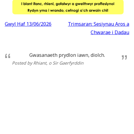
Llywio
Gwyl Haf 13/06/2026
Trimsaran: Sesiynau Aros a
cofnod
Chwarae i Dadau
Gwasanaeth prydlon iawn, diolch.
Posted by Rhiant
, o Sir Gaerfyrddin