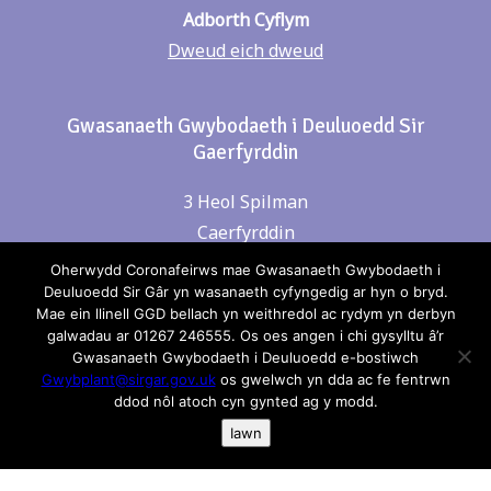
Adborth Cyflym
Dweud eich dweud
Gwasanaeth Gwybodaeth i Deuluoedd Sir
Gaerfyrddin
3 Heol Spilman
Caerfyrddin
SA31 1LE
Oherwydd Coronafeirws mae Gwasanaeth Gwybodaeth i
Deuluoedd Sir Gâr yn wasanaeth cyfyngedig ar hyn o bryd.
Mae ein llinell GGD bellach yn weithredol ac rydym yn derbyn
Cysylltwch â ni
galwadau ar 01267 246555. Os oes angen i chi gysylltu â’r
Gwasanaeth Gwybodaeth i Deuluoedd e-bostiwch
Gwybplant@sirgar.gov.uk
os gwelwch yn dda ac fe fentrwn
Rhif Ffon: 01267 246555
ddod nôl atoch cyn gynted ag y modd.
Iawn
e-bost:
gwybplant@sirgar.gov.uk