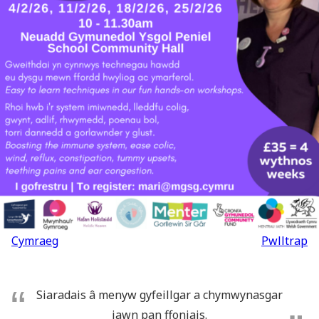
Llywio
Cymraeg
Pwlltrap
cofnod
Siaradais â menyw gyfeillgar a chymwynasgar
iawn pan ffoniais.