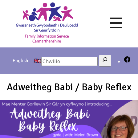
Skip
to
content
Search
English
Adweitheg Babi / Baby Reflex