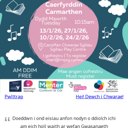
Llywio
Pwlltrap
Hei! Dewch i Chwarae!
cofnod
Doeddwn i ond eisiau anfon nodyn o ddiolch ichi
am eich holl waith ar wefan Gwasanaeth