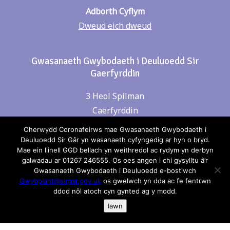
Adborth Cyflym
Dweud eich dweud
Gwasanaeth Gwybodaeth i Deuluoedd Sir
Gaerfyrddin
3 Heol Spilman
Caerfyrddin
SA31 1LE
Oherwydd Coronafeirws mae Gwasanaeth Gwybodaeth i
Deuluoedd Sir Gâr yn wasanaeth cyfyngedig ar hyn o bryd.
Mae ein llinell GGD bellach yn weithredol ac rydym yn derbyn
Cysylltwch â ni
galwadau ar 01267 246555. Os oes angen i chi gysylltu â’r
Gwasanaeth Gwybodaeth i Deuluoedd e-bostiwch
Gwybplant@sirgar.gov.uk
os gwelwch yn dda ac fe fentrwn
Rhif Ffon: 01267 246555
ddod nôl atoch cyn gynted ag y modd.
Iawn
e-bost:
gwybplant@sirgar.gov.uk