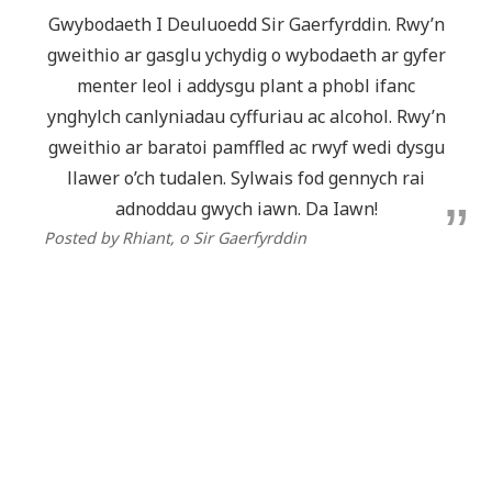
Gwybodaeth I Deuluoedd Sir Gaerfyrddin. Rwy’n
gweithio ar gasglu ychydig o wybodaeth ar gyfer
menter leol i addysgu plant a phobl ifanc
ynghylch canlyniadau cyffuriau ac alcohol. Rwy’n
gweithio ar baratoi pamffled ac rwyf wedi dysgu
llawer o’ch tudalen. Sylwais fod gennych rai
adnoddau gwych iawn. Da Iawn!
Posted by Rhiant
, o Sir Gaerfyrddin