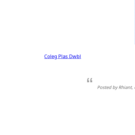
Llywio
Coleg Plas Dwbl
cofnod
Posted by Rhiant
,