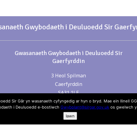
anaeth Gwybodaeth i Deuluoedd Sir Gaerfy
Gwasanaeth Gwybodaeth i Deuluoedd Sir
Gaerfyrddin
3 Heol Spilman
Caerfyrddin
SA31 1LE
d Sir Gâr yn wasanaeth cyfyngedig ar hyn o bryd. Mae ein llinell GGD
bodaeth i Deuluoedd e-bostiwch
Gwybplant@sirgar.gov.uk
os gwelwch yn
Iawn
rhyw beth yn anghywir neu allan o ddyddiad neu gall gael 
yma anfonwch e-bost atom:
gwybplant@sirgar.gov.uk