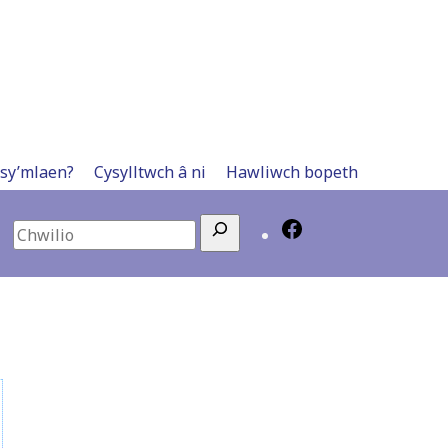
 sy’mlaen?
Cysylltwch â ni
Hawliwch bopeth
Search