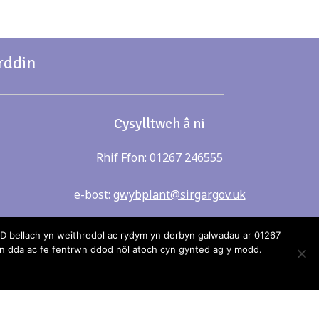
rddin
Cysylltwch â ni
Rhif Ffon: 01267 246555
e-bost:
gwybplant@sirgar.gov.uk
 bellach yn weithredol ac rydym yn derbyn galwadau ar 01267
 dda ac fe fentrwn ddod nôl atoch cyn gynted ag y modd.
ei gynnwys