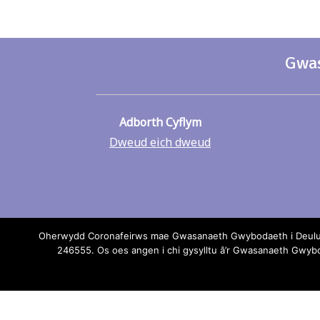
Gwas
Adborth Cyflym
Dweud eich dweud
Oherwydd Coronafeirws mae Gwasanaeth Gwybodaeth i Deuluoed
246555. Os oes angen i chi gysylltu â’r Gwasanaeth Gwy
Os oes un