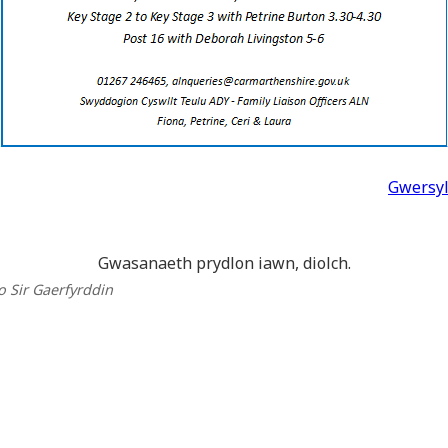
Gwersy
Gwasanaeth prydlon iawn, diolch.
 o Sir Gaerfyrddin