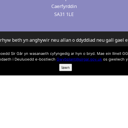
Caerfyrddin
SA31 1LE
rhyw beth yn anghywir neu allan o ddyddiad neu gall gael 
yma anfonwch e-bost atom:
gwybplant@sirgar.gov.uk
d Sir Gâr yn wasanaeth cyfyngedig ar hyn o bryd. Mae ein llinell GGD
ymdrech wedi’i gymryd i sicrhau fod y wybodaeth yma yn gywi
bodaeth i Deuluoedd e-bostiwch
Gwybplant@sirgar.gov.uk
os gwelwch yn
th Gwybodaeth i Deuluoedd derbyn Cyfrifoldeb neu atebo
Iawn
w gamgymeriadau. Rydym yn argymell eich bod yn cysylltu 
arwyr er mwyn sicrhau fod eu gwasanaeth yn ateb eich gofy
wasanaeth Gwybodaeth i Deuluoedd argymell unrhyw un o’r 
a rhestrwyd.
eth ar gwcis ac fel rydym yn ei defnyddio cliciwch yma os 
dda