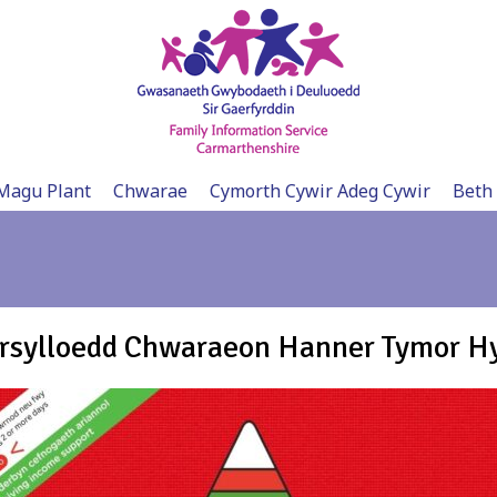
Magu Plant
Chwarae
Cymorth Cywir Adeg Cywir
Beth
sylloedd Chwaraeon Hanner Tymor H