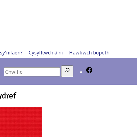
 sy’mlaen?
Cysylltwch â ni
Hawliwch bopeth
Search
ydref