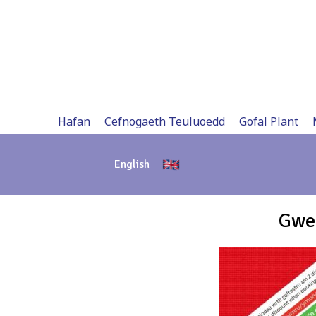
Skip
to
content
Hafan
Cefnogaeth Teuluoedd
Gofal Plant
English
Gwer