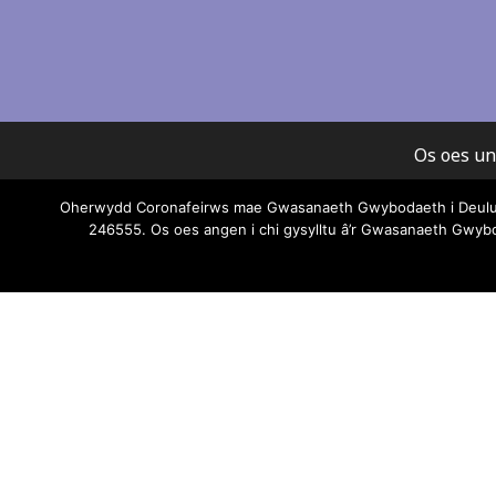
Os oes un
Oherwydd Coronafeirws mae Gwasanaeth Gwybodaeth i Deuluoed
Mae pob 
246555. Os oes angen i chi gysylltu â’r Gwasanaeth Gwy
Gwasanae
unrhy
darp
Ni all G
Am wyboda