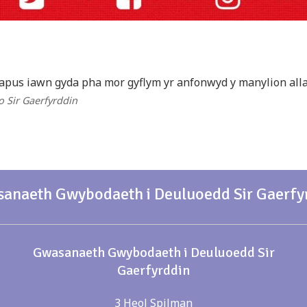
apus iawn gyda pha mor gyflym yr anfonwyd y manylion alla
 o Sir Gaerfyrddin
anaeth Gwybodaeth i Deuluoedd Sir Gaerfy
Gwasanaeth Gwybodaeth i Deuluoedd Sir
Gaerfyrddin
3 Heol Spilman