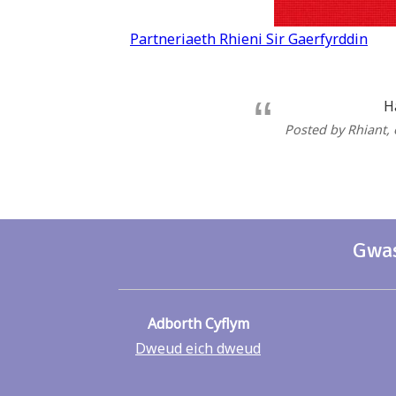
Llywio
Partneriaeth Rhieni Sir Gaerfyrddin
cofnod
H
Posted by Rhiant
,
Gwas
Adborth Cyflym
Dweud eich dweud