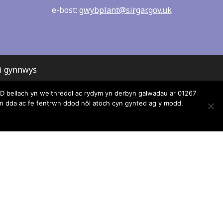
e-bost:
gwybplant@sirgar.gov.uk
ei gynnwys
 bellach yn weithredol ac rydym yn derbyn galwadau ar 01267
r, ni all
 dda ac fe fentrwn ddod nôl atoch cyn gynted ag y modd.
lrwydd am
gyda’r
nion.
darparwyr
gwelwch yn