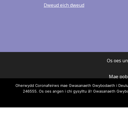
Dweud eich dweud
Os oes un
Mae pob 
Gwasanae
Oherwydd Coronafeirws mae Gwasanaeth Gwybodaeth i Deuluoed
246555. Os oes angen i chi gysylltu â’r Gwasanaeth Gwy
unrhy
darp
Ni all G
Am wyboda