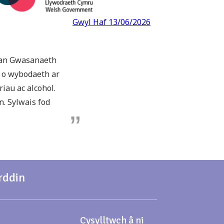
Gwyl Haf 13/06/2026
efan Gwasanaeth
g o wybodaeth ar
iau ac alcohol.
n. Sylwais fod
rddin
Cysylltwch â ni