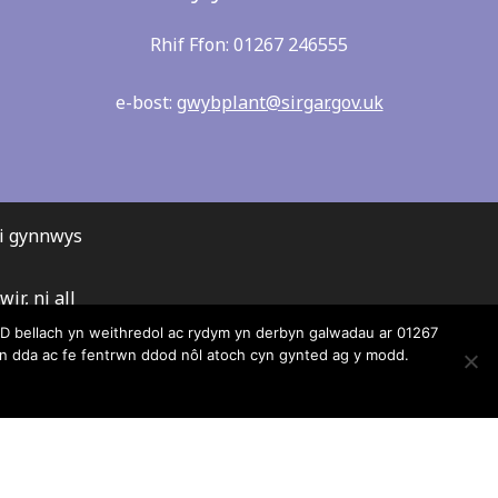
Rhif Ffon: 01267 246555
e-bost:
gwybplant@sirgar.gov.uk
ei gynnwys
r, ni all
lrwydd am
 bellach yn weithredol ac rydym yn derbyn galwadau ar 01267
 dda ac fe fentrwn ddod nôl atoch cyn gynted ag y modd.
gyda’r
nion.
darparwyr
gwelwch yn