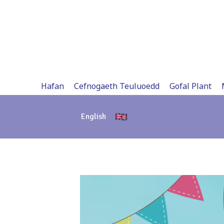
Skip
to
content
Hafan
Cefnogaeth Teuluoedd
Gofal Plant
English