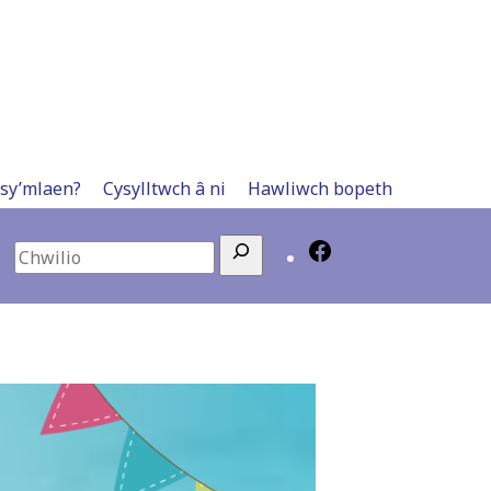
 sy’mlaen?
Cysylltwch â ni
Hawliwch bopeth
Search