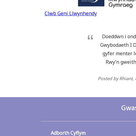
Llywio
Clwb Geni Llwynhendy
cofnod
Doeddwn i ond 
Gwybodaeth I De
gyfer menter l
Rwy’n gweithi
Posted by Rhiant
,
Gwas
Adborth Cyflym