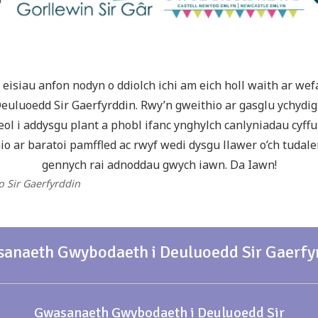
eisiau anfon nodyn o ddiolch ichi am eich holl waith ar w
uluoedd Sir Gaerfyrddin. Rwy’n gweithio ar gasglu ychydi
eol i addysgu plant a phobl ifanc ynghylch canlyniadau cyffur
o ar baratoi pamffled ac rwyf wedi dysgu llawer o’ch tudale
gennych rai adnoddau gwych iawn. Da Iawn!
 o Sir Gaerfyrddin
anaeth Gwybodaeth i Deuluoedd Sir Gaerfy
Gwasanaeth Gwybodaeth i Deuluoedd Sir