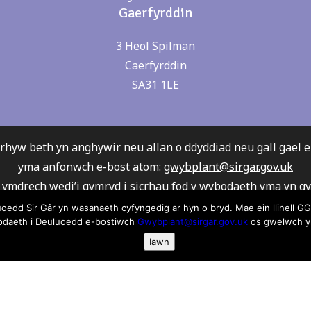
Gaerfyrddin
3 Heol Spilman
Caerfyrddin
SA31 1LE
rhyw beth yn anghywir neu allan o ddyddiad neu gall gael 
yma anfonwch e-bost atom:
gwybplant@sirgar.gov.uk
ymdrech wedi’i gymryd i sicrhau fod y wybodaeth yma yn gywi
th Gwybodaeth i Deuluoedd derbyn Cyfrifoldeb neu atebo
d Sir Gâr yn wasanaeth cyfyngedig ar hyn o bryd. Mae ein llinell GGD
bodaeth i Deuluoedd e-bostiwch
Gwybplant@sirgar.gov.uk
os gwelwch yn
w gamgymeriadau. Rydym yn argymell eich bod yn cysylltu 
Iawn
arwyr er mwyn sicrhau fod eu gwasanaeth yn ateb eich gofy
wasanaeth Gwybodaeth i Deuluoedd argymell unrhyw un o’r 
a rhestrwyd.
eth ar gwcis ac fel rydym yn ei defnyddio cliciwch yma os 