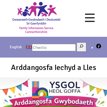
Skip
to
content
Search
English
Arddangosfa Iechyd a Lles