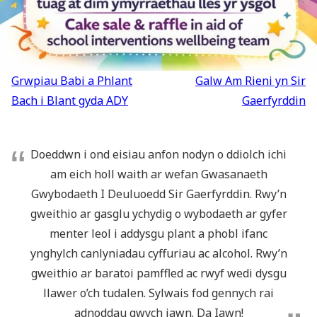
Llywio
Grwpiau Babi a Phlant
Galw Am Rieni yn Sir
cofnod
Bach i Blant gyda ADY
Gaerfyrddin
Doeddwn i ond eisiau anfon nodyn o ddiolch ichi
am eich holl waith ar wefan Gwasanaeth
Gwybodaeth I Deuluoedd Sir Gaerfyrddin. Rwy’n
gweithio ar gasglu ychydig o wybodaeth ar gyfer
menter leol i addysgu plant a phobl ifanc
ynghylch canlyniadau cyffuriau ac alcohol. Rwy’n
gweithio ar baratoi pamffled ac rwyf wedi dysgu
llawer o’ch tudalen. Sylwais fod gennych rai
adnoddau gwych iawn. Da Iawn!