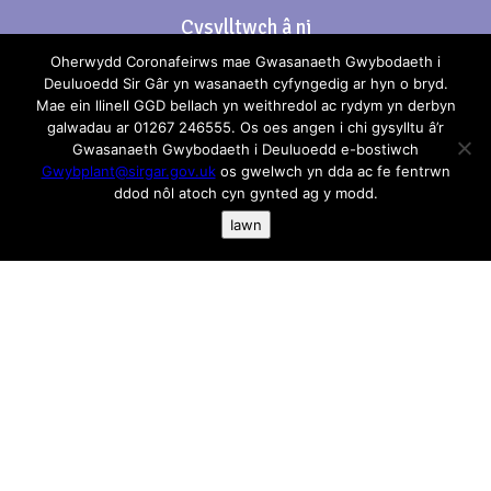
Cysylltwch â ni
Oherwydd Coronafeirws mae Gwasanaeth Gwybodaeth i
Rhif Ffon: 01267 246555
Deuluoedd Sir Gâr yn wasanaeth cyfyngedig ar hyn o bryd.
Mae ein llinell GGD bellach yn weithredol ac rydym yn derbyn
galwadau ar 01267 246555. Os oes angen i chi gysylltu â’r
e-bost:
gwybplant@sirgar.gov.uk
Gwasanaeth Gwybodaeth i Deuluoedd e-bostiwch
Gwybplant@sirgar.gov.uk
os gwelwch yn dda ac fe fentrwn
ddod nôl atoch cyn gynted ag y modd.
Iawn
Os oes unrhyw beth yn anghywir neu allan o ddyddiad
neu gall gael ei gynnwys yma anfonwch e-bost atom:
gwybplant@sirgar.gov.uk
Mae pob ymdrech wedi’i gymryd i sicrhau fod y
wybodaeth yma yn gywir, ni all Gwasanaeth
Gwybodaeth i Deuluoedd derbyn Cyfrifoldeb neu
atebolrwydd am unrhyw gamgymeriadau. Rydym yn
argymell eich bod yn cysylltu gyda’r darparwyr er