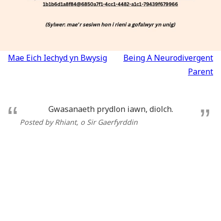
Llywio
Mae Eich Iechyd yn Bwysig
Being A Neurodivergent
cofnod
Parent
Gwasanaeth prydlon iawn, diolch.
Posted by Rhiant
, o Sir Gaerfyrddin