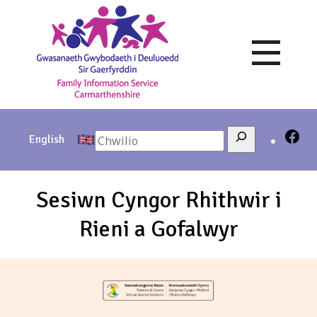
Skip
to
content
Search
English
Sesiwn Cyngor Rhithwir i
Rieni a Gofalwyr