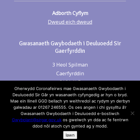
Adborth Cyflym
Dweud eich dweud
Gwasanaeth Gwybodaeth i Deuluoedd Sir
Gaerfyrddin
3 Heol Spilman
Caerfyrddin
SA31 1LE
Oherwydd Coronafeirws mae Gwasanaeth Gwybodaeth i
Deuluoedd Sir Gâr yn wasanaeth cyfyngedig ar hyn o bryd.
Mae ein llinell GGD bellach yn weithredol ac rydym yn derbyn
Cysylltwch â ni
galwadau ar 01267 246555. Os oes angen i chi gysylltu â’r
Gwasanaeth Gwybodaeth i Deuluoedd e-bostiwch
Rhif Ffon: 01267 246555
Gwybplant@sirgar.gov.uk
os gwelwch yn dda ac fe fentrwn
ddod nôl atoch cyn gynted ag y modd.
e-bost:
gwybplant@sirgar.gov.uk
Iawn