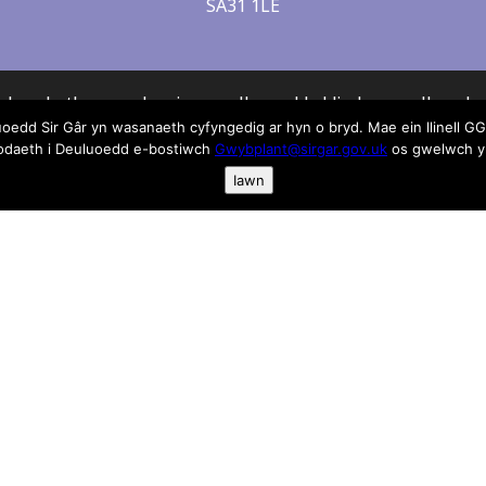
SA31 1LE
rhyw beth yn anghywir neu allan o ddyddiad neu gall gael 
d Sir Gâr yn wasanaeth cyfyngedig ar hyn o bryd. Mae ein llinell GGD
yma anfonwch e-bost atom:
gwybplant@sirgar.gov.uk
bodaeth i Deuluoedd e-bostiwch
Gwybplant@sirgar.gov.uk
os gwelwch yn
ymdrech wedi’i gymryd i sicrhau fod y wybodaeth yma yn gywi
Iawn
th Gwybodaeth i Deuluoedd derbyn Cyfrifoldeb neu atebo
w gamgymeriadau. Rydym yn argymell eich bod yn cysylltu 
arwyr er mwyn sicrhau fod eu gwasanaeth yn ateb eich gofy
wasanaeth Gwybodaeth i Deuluoedd argymell unrhyw un o’r 
a rhestrwyd.
eth ar gwcis ac fel rydym yn ei defnyddio cliciwch yma os 
dda
ddin