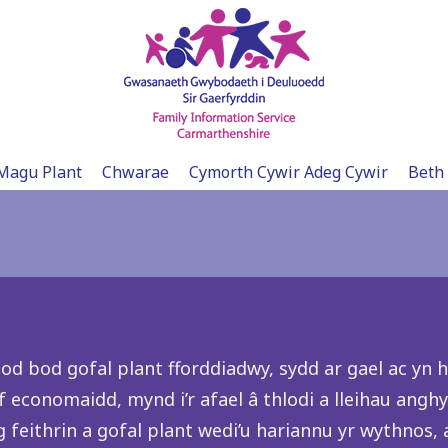
Magu Plant
Chwarae
Cymorth Cywir Adeg Cywir
Beth
bod gofal plant fforddiadwy, sydd ar gael ac yn hyg
 economaidd, mynd i’r afael â thlodi a lleihau ang
g feithrin a gofal plant wedi’u hariannu yr wythnos,