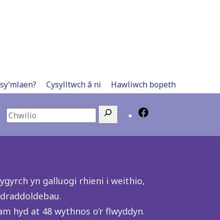
 sy’mlaen?
Cysylltwch â ni
Hawliwch bopeth
Search
yrch yn galluogi rhieni i weithio,
hydraddoldebau.
 am hyd at 48 wythnos o’r flwyddyn.