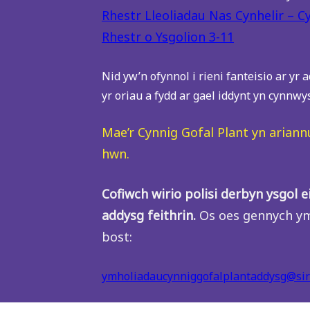
Rhestr Lleoliadau Nas Cynhelir – 
Rhestr o Ysgolion 3-11
Nid yw’n ofynnol i rieni fanteisio ar yr
yr oriau a fydd ar gael iddynt yn cynnwys
Mae’r Cynnig Gofal Plant yn arian
hwn.
Cofiwch wirio polisi derbyn ysgol 
addysg feithrin.
Os oes gennych ym
bost:
ymholiadaucynniggofalplantaddysg@sirg