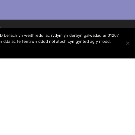
ei gynnwys
 bellach yn weithredol ac rydym yn derbyn galwadau ar 01267
 dda ac fe fentrwn ddod nôl atoch cyn gynted ag y modd.
r, ni all
lrwydd am
gyda’r
nion.
darparwyr
gwelwch yn
TAW
Dyluniwyd ac adeiladwyd gan
SCL