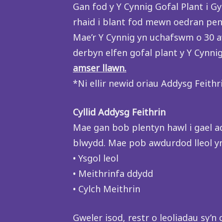
Gan fod y Y Cynnig Gofal Plant i G
rhaid i blant fod mewn oedran peno
Mae’r Y Cynnig yn uchafswm o 30 aw
derbyn elfen gofal plant y Y Cynni
amser llawn.
*Ni ellir newid oriau Addysg Feith
Cyllid Addysg Feithrin
Mae gan bob plentyn hawl i gael ad
blwydd. Mae pob awdurdod lleol yn 
• Ysgol leol
• Meithrinfa ddydd
• Cylch Meithrin
Gweler isod, restr o leoliadau sy’n