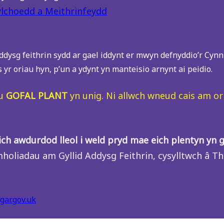
Cylchoedd a Meithrinfeydd
 addysg feithrin sydd ar gael iddynt er mwyn defnyddio’r Cynn
 yr oriau hyn, p’un a ydynt yn manteisio arnynt ai peidio.
nu
GOFAL PLANT
yn unig. Ni allwch wneud cais am or
eich awdurdod lleol i weld pryd mae eich plentyn yn
holiadau am Gyllid Addysg Feithrin, cysylltwch â T
ar.gov.uk