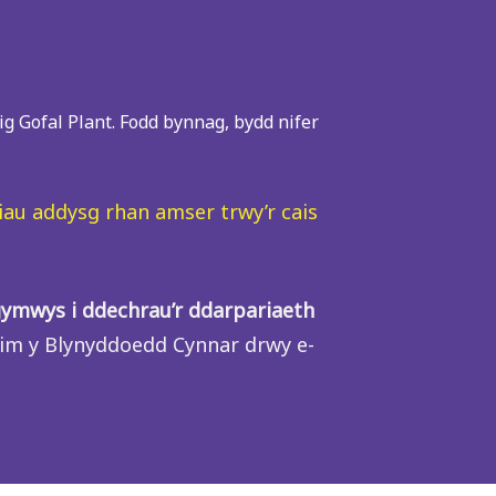
ig Gofal Plant. Fodd bynnag, bydd nifer
iau addysg rhan amser trwy’r cais
 gymwys i ddechrau’r ddarpariaeth
him y Blynyddoedd Cynnar drwy e-