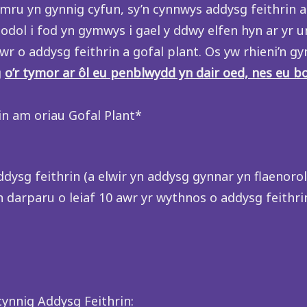
ymru yn gynnig cyfun, sy’n cynnwys addysg feithrin a
dol i fod yn gymwys i gael y ddwy elfen hyn ar yr u
r o addysg feithrin a gofal plant. Os yw rhieni’n gy
g
o’r tymor ar ôl eu penblwydd yn dair oed, nes eu 
rin am oriau Gofal Plant*
dysg feithrin (a elwir yn addysg gynnar yn flaenorol)
darparu o leiaf 10 awr yr wythnos o addysg feithrin
 cynnig Addysg Feithrin: