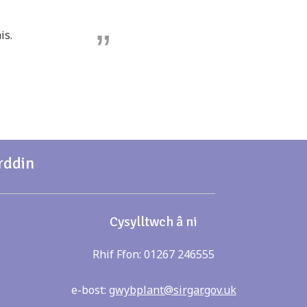
is.
rddin
Cysylltwch â ni
Rhif Ffon: 01267 246555
e-bost:
gwybplant@sirgar.gov.uk