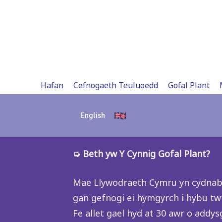
Skip
to
content
Hafan
Cefnogaeth Teuluoedd
Gofal Plant
English
➭ Beth yw Y Cynnig Gofal Plant?
Mae Llywodraeth Cymru yn cydnabod 
gan gefnogi ei hymgyrch i hybu twf
Fe allet gael hyd at 30 awr o addys