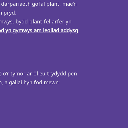
 darpariaeth gofal plant, mae’n
n pryd.
mwys, bydd plant fel arfer yn
bod yn gymwys am leoliad addysg
 o’r tymor ar ôl eu trydydd pen-
, a gallai hyn fod mewn: