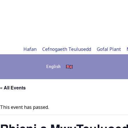
Skip
to
content
Hafan
Cefnogaeth Teuluoedd
Gofal Plant
English
« All Events
This event has passed.