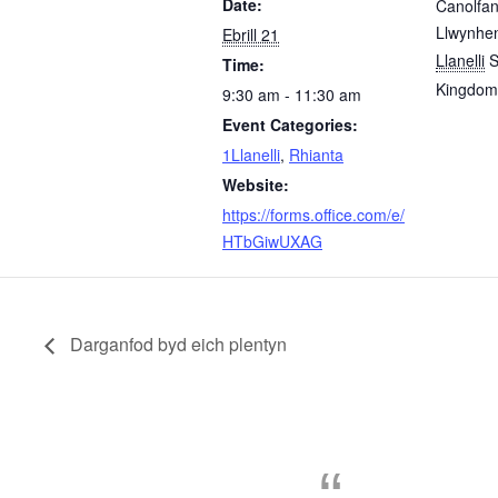
Date:
Canolfan
Llwynhe
Ebrill 21
Llanelli
Time:
Kingdom
9:30 am - 11:30 am
Event Categories:
1Llanelli
,
Rhianta
Website:
https://forms.office.com/e/
HTbGiwUXAG
Darganfod byd eich plentyn