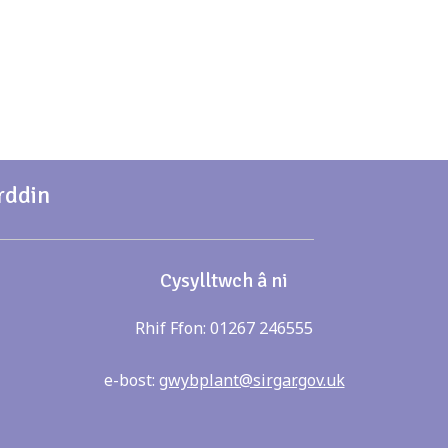
rddin
Cysylltwch â ni
Rhif Ffon: 01267 246555
e-bost:
gwybplant@sirgar.gov.uk