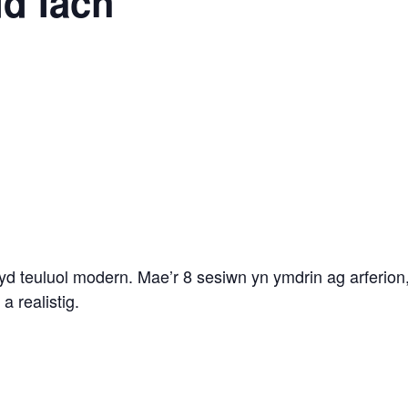
d Iach
wyd teuluol modern. Mae’r 8 sesiwn yn ymdrin ag arferion
a realistig.