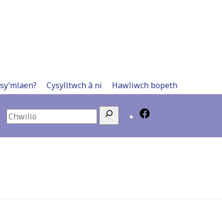
 sy’mlaen?
Cysylltwch â ni
Hawliwch bopeth
Search