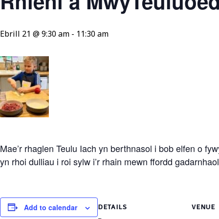
Rhieni a MwyTeuluoed
Ebrill 21 @ 9:30 am
-
11:30 am
Mae’r rhaglen Teulu Iach yn berthnasol i bob elfen o fy
yn rhoi dulliau i roi sylw i’r rhain mewn ffordd gadarnhaol 
Add to calendar
DETAILS
VENUE