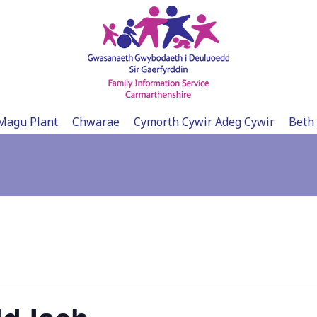
Magu Plant
Chwarae
Cymorth Cywir Adeg Cywir
Beth