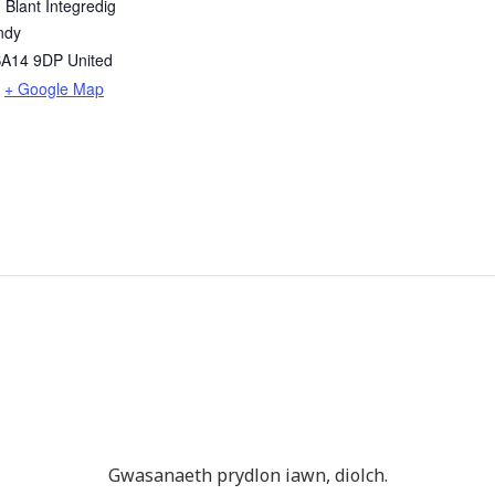
 Blant Integredig
ndy
SA14 9DP
United
+ Google Map
Gwasanaeth prydlon iawn, diolch.