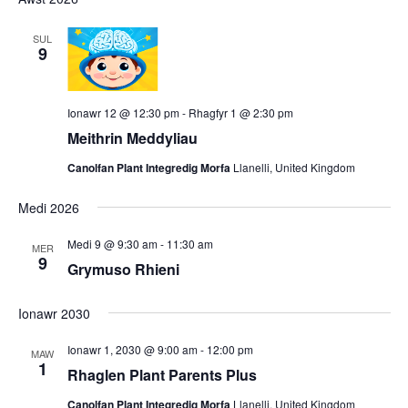
date.
and
Views
SUL
9
Navigat
Ionawr 12 @ 12:30 pm
-
Rhagfyr 1 @ 2:30 pm
Meithrin Meddyliau
Canolfan Plant Integredig Morfa
Llanelli, United Kingdom
Medi 2026
Medi 9 @ 9:30 am
-
11:30 am
MER
9
Grymuso Rhieni
Ionawr 2030
Ionawr 1, 2030 @ 9:00 am
-
12:00 pm
MAW
1
Rhaglen Plant Parents Plus
Canolfan Plant Integredig Morfa
Llanelli, United Kingdom