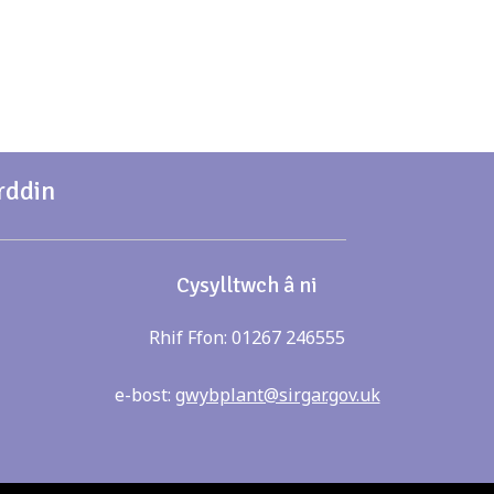
rddin
Cysylltwch â ni
Rhif Ffon: 01267 246555
e-bost:
gwybplant@sirgar.gov.uk