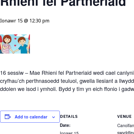
Rhieni fel Partneriaid
Ionawr 15 @ 12:30 pm
16 sessiw – Mae Rhieni fel Partneriaid wedi cael canlyni
cryfhau’ch perthnasoedd teuluol, gwella llesiant a llwyd
ddolen we isod i ymholi. Bydd y tîm yn eich ffonio i gadw
Add to calendar
DETAILS
VENUE
Date:
Canolfan
swyddfe
Ionawr 15