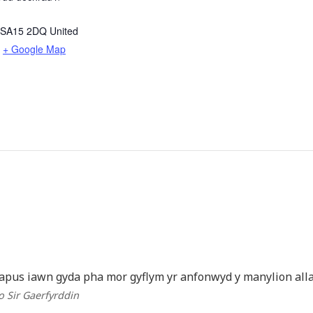
SA15 2DQ
United
+ Google Map
apus iawn gyda pha mor gyflym yr anfonwyd y manylion alla
 o Sir Gaerfyrddin