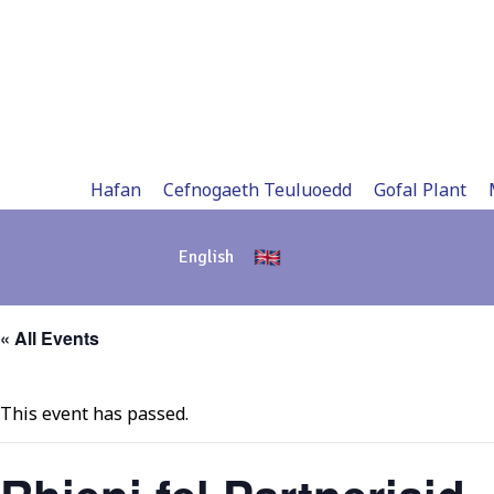
Skip
to
content
Hafan
Cefnogaeth Teuluoedd
Gofal Plant
English
« All Events
This event has passed.