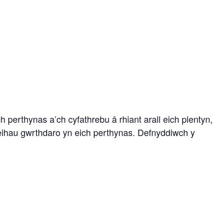
 perthynas a’ch cyfathrebu â rhiant arall eich plentyn,
 lleihau gwrthdaro yn eich perthynas. Defnyddiwch y