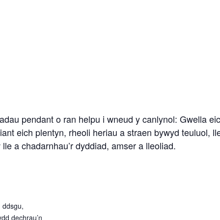
adau pendant o ran helpu i wneud y canlynol: Gwella eich
diant eich plentyn, rheoli heriau a straen bywyd teuluol,
 lle a chadarnhau’r dyddiad, amser a lleoliad.
 ddsgu,
ydd dechrau’n