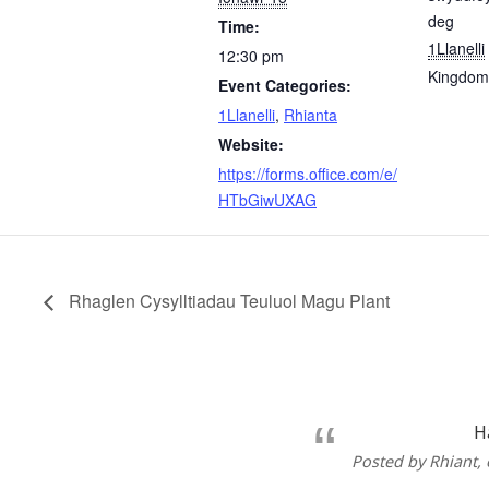
deg
Time:
1Llanelli
12:30 pm
Kingdom
Event Categories:
1Llanelli
,
Rhianta
Website:
https://forms.office.com/e/
HTbGiwUXAG
Rhaglen Cysylltiadau Teuluol Magu Plant
H
Posted by Rhiant
,