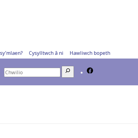
 sy’mlaen?
Cysylltwch â ni
Hawliwch bopeth
Search