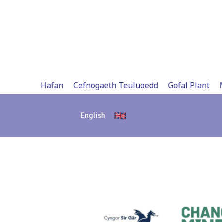
Skip
to
content
Hafan
Cefnogaeth Teuluoedd
Gofal Plant
English