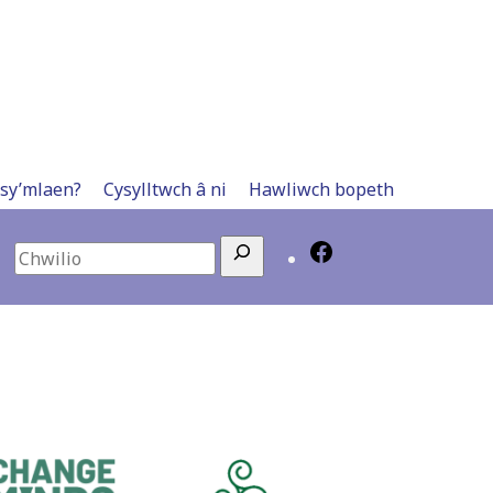
 sy’mlaen?
Cysylltwch â ni
Hawliwch bopeth
Search