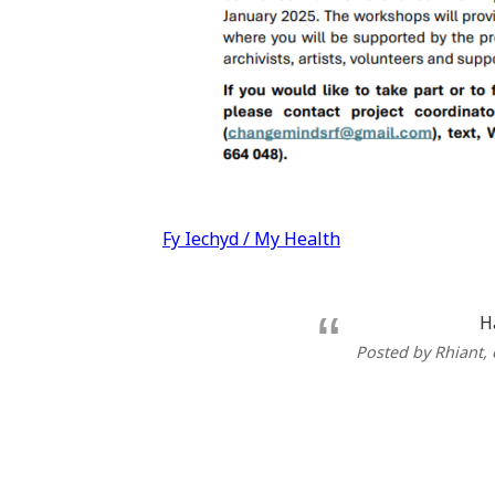
Llywio
Fy Iechyd / My Health
cofnod
H
Posted by Rhiant
,