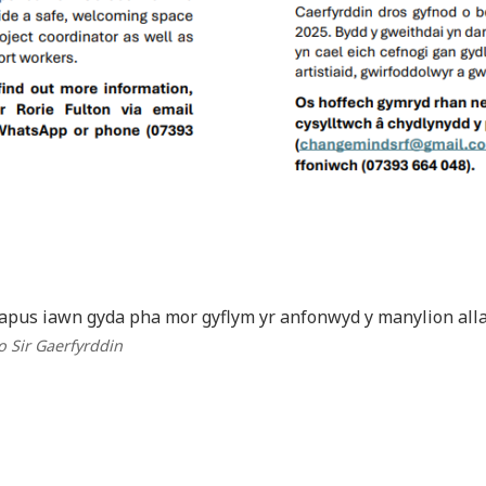
apus iawn gyda pha mor gyflym yr anfonwyd y manylion alla
 o Sir Gaerfyrddin