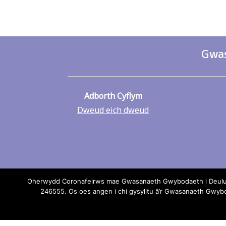
Gwas
Adborth Cyflym
Dweud eich dweud
Oherwydd Coronafeirws mae Gwasanaeth Gwybodaeth i Deuluoed
246555. Os oes angen i chi gysylltu â’r Gwasanaeth Gwy
Os oes un