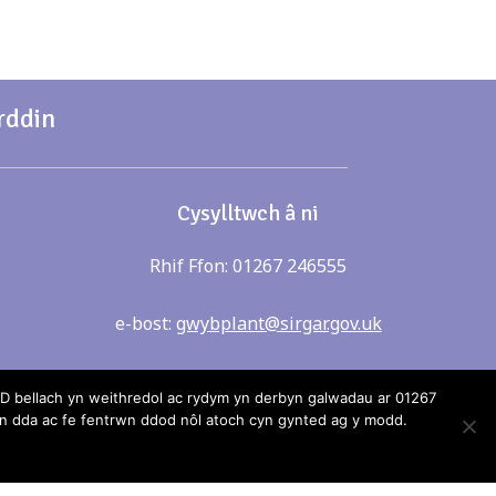
rddin
Cysylltwch â ni
Rhif Ffon: 01267 246555
e-bost:
gwybplant@sirgar.gov.uk
 bellach yn weithredol ac rydym yn derbyn galwadau ar 01267
 dda ac fe fentrwn ddod nôl atoch cyn gynted ag y modd.
ei gynnwys