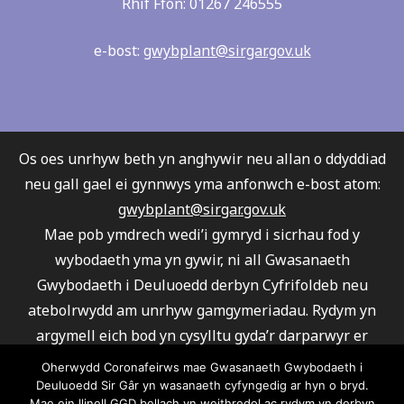
Rhif Ffon: 01267 246555
e-bost:
gwybplant@sirgar.gov.uk
Os oes unrhyw beth yn anghywir neu allan o ddyddiad
neu gall gael ei gynnwys yma anfonwch e-bost atom:
gwybplant@sirgar.gov.uk
Mae pob ymdrech wedi’i gymryd i sicrhau fod y
wybodaeth yma yn gywir, ni all Gwasanaeth
Gwybodaeth i Deuluoedd derbyn Cyfrifoldeb neu
atebolrwydd am unrhyw gamgymeriadau. Rydym yn
argymell eich bod yn cysylltu gyda’r darparwyr er
mwyn sicrhau fod eu gwasanaeth yn ateb eich
Oherwydd Coronafeirws mae Gwasanaeth Gwybodaeth i
gofynion.
Deuluoedd Sir Gâr yn wasanaeth cyfyngedig ar hyn o bryd.
Mae ein llinell GGD bellach yn weithredol ac rydym yn derbyn