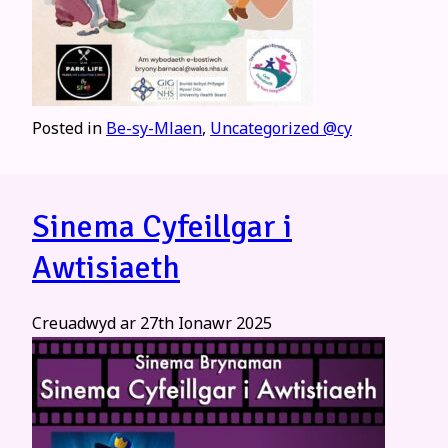
Posted in
Be-sy-Mlaen
,
Uncategorized @cy
Sinema Cyfeillgar i
Awtisiaeth
Creuadwyd ar
27th Ionawr 2025