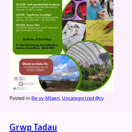
Posted in
Be-sy-Mlaen
,
Uncategorized @cy
Grwp Tadau