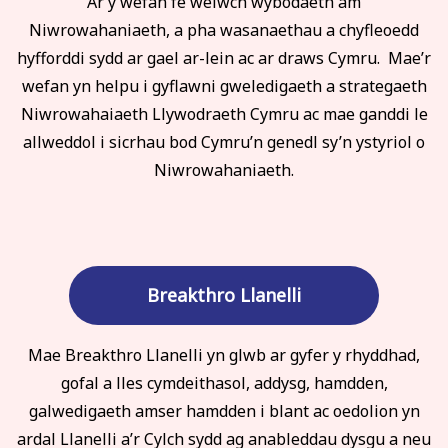
Ar y wefan fe welwch wybodaeth am
Niwrowahaniaeth, a pha wasanaethau a chyfleoedd
hyfforddi sydd ar gael ar-lein ac ar draws Cymru. Mae’r
wefan yn helpu i gyflawni gweledigaeth a strategaeth
Niwrowahaiaeth Llywodraeth Cymru ac mae ganddi le
allweddol i sicrhau bod Cymru’n genedl sy’n ystyriol o
Niwrowahaniaeth.
Breakthro Llanelli
Mae Breakthro Llanelli yn glwb ar gyfer y rhyddhad,
gofal a lles cymdeithasol, addysg, hamdden,
galwedigaeth amser hamdden i blant ac oedolion yn
ardal Llanelli a’r Cylch sydd ag anableddau dysgu a neu