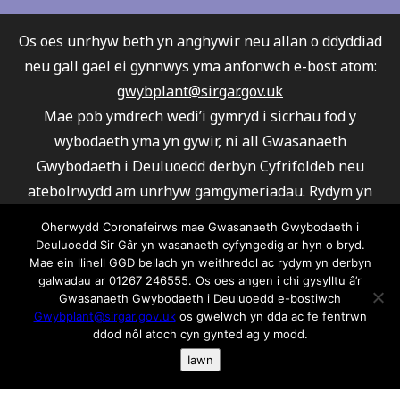
Os oes unrhyw beth yn anghywir neu allan o ddyddiad
neu gall gael ei gynnwys yma anfonwch e-bost atom:
gwybplant@sirgar.gov.uk
Mae pob ymdrech wedi’i gymryd i sicrhau fod y
wybodaeth yma yn gywir, ni all Gwasanaeth
Gwybodaeth i Deuluoedd derbyn Cyfrifoldeb neu
atebolrwydd am unrhyw gamgymeriadau. Rydym yn
argymell eich bod yn cysylltu gyda’r darparwyr er
Oherwydd Coronafeirws mae Gwasanaeth Gwybodaeth i
mwyn sicrhau fod eu gwasanaeth yn ateb eich
Deuluoedd Sir Gâr yn wasanaeth cyfyngedig ar hyn o bryd.
Mae ein llinell GGD bellach yn weithredol ac rydym yn derbyn
gofynion.
galwadau ar 01267 246555. Os oes angen i chi gysylltu â’r
Ni all Gwasanaeth Gwybodaeth i Deuluoedd argymell
Gwasanaeth Gwybodaeth i Deuluoedd e-bostiwch
unrhyw un o’r darparwyr a rhestrwyd.
Gwybplant@sirgar.gov.uk
os gwelwch yn dda ac fe fentrwn
ddod nôl atoch cyn gynted ag y modd.
Am wybodaeth ar gwcis ac fel rydym yn ei defnyddio
Iawn
cliciwch yma os gwelwch yn dda