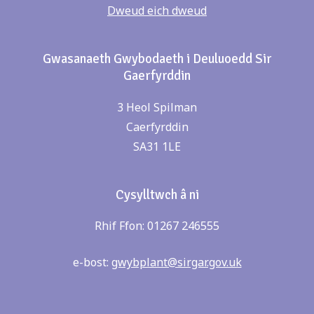
Dweud eich dweud
Gwasanaeth Gwybodaeth i Deuluoedd Sir
Gaerfyrddin
3 Heol Spilman
Caerfyrddin
SA31 1LE
Cysylltwch â ni
Rhif Ffon: 01267 246555
e-bost:
gwybplant@sirgar.gov.uk