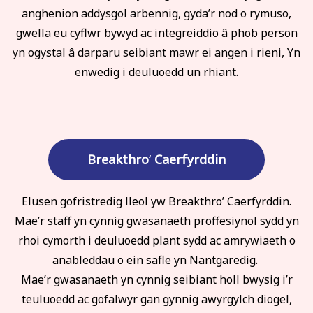
anghenion addysgol arbennig, gyda’r nod o rymuso,
gwella eu cyflwr bywyd ac integreiddio â phob person
yn ogystal â darparu seibiant mawr ei angen i rieni, Yn
enwedig i deuluoedd un rhiant.
Breakthro
‘
Caerfyrddin
Elusen gofristredig lleol yw Breakthro’ Caerfyrddin.
Mae’r staff yn cynnig gwasanaeth proffesiynol sydd yn
rhoi cymorth i deuluoedd plant sydd ac amrywiaeth o
anableddau o ein safle yn Nantgaredig.
Mae’r gwasanaeth yn cynnig seibiant holl bwysig i’r
teuluoedd ac gofalwyr gan gynnig awyrgylch diogel,