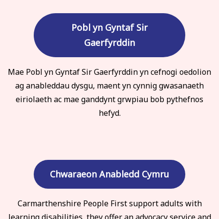
Pobl yn Gyntaf Sir
Gaerfyrddin
Mae Pobl yn Gyntaf Sir Gaerfyrddin yn cefnogi oedolion
ag anableddau dysgu, maent yn cynnig gwasanaeth
eiriolaeth ac mae ganddynt grwpiau bob pythefnos
hefyd.
Chwaraeon Anabledd Cymru
Carmarthenshire People First support adults with
learning disabilities, they offer an advocacy service and