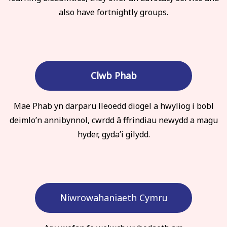
also have fortnightly groups.
Clwb Phab
Mae Phab yn darparu lleoedd diogel a hwyliog i bobl
deimlo’n annibynnol, cwrdd â ffrindiau newydd a magu
hyder, gyda’i gilydd.
N
iwrowahaniaeth Cymru