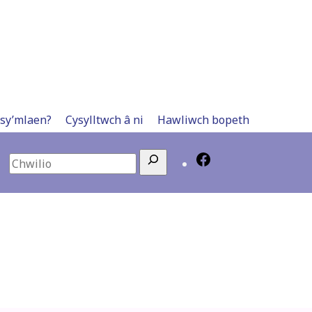
 sy’mlaen?
Cysylltwch â ni
Hawliwch bopeth
Search