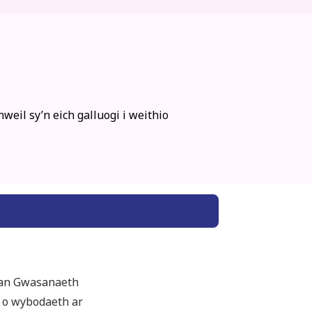
il sy’n eich galluogi i weithio
efan Gwasanaeth
g o wybodaeth ar