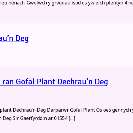
neu henach.​ Gwelwch y grwpiau isod os yw eich plentyn 4 ne
au’n Deg
 ran Gofal Plant Dechrau’n Deg
plant Dechrau’n Deg Darparwr Gofal Plant Os oes gennych 
 Deg Sir Gaerfyrddin ar 01554 […]