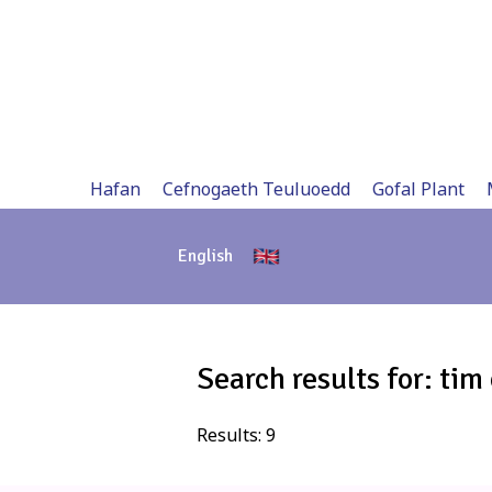
Skip
to
content
Hafan
Cefnogaeth Teuluoedd
Gofal Plant
English
Search results for:
tim 
Results:
9