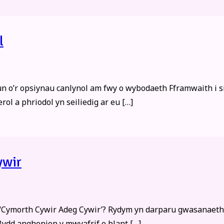
l
 o’r opsiynau canlynol am fwy o wybodaeth Fframwaith i sic
l a phriodol yn seiliedig ar eu […]
ywir
Cymorth Cywir Adeg Cywir’? Rydym yn darparu gwasanaethau
Bydd anghenion y mwyafrif o blant […]