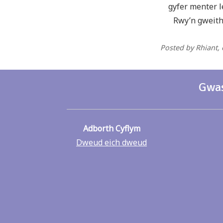
gyfer menter l
Rwy’n gweithi
Posted by Rhiant
,
Gwas
Adborth Cyflym
Dweud eich dweud