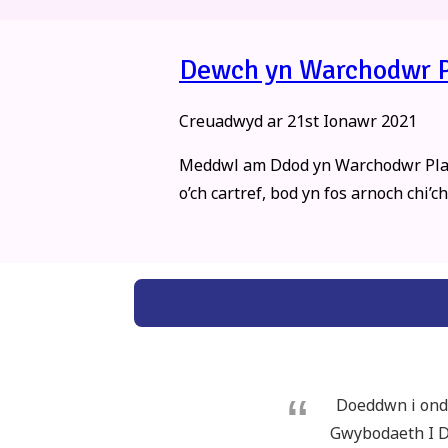
Dewch yn Warchodwr Pl
Creuadwyd ar
21st Ionawr 2021
Meddwl am Ddod yn Warchodwr Plant
o’ch cartref, bod yn fos arnoch chi’
Doeddwn i ond 
Gwybodaeth I De