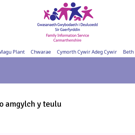
Magu Plant
Chwarae
Cymorth Cywir Adeg Cywir
Beth
o amgylch y teulu