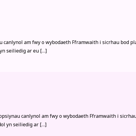
u canlynol am fwy o wybodaeth Fframwaith i sicrhau bod pla
n seiliedig ar eu […]
opsiynau canlynol am fwy o wybodaeth Fframwaith i sicrhau
l yn seiliedig ar […]