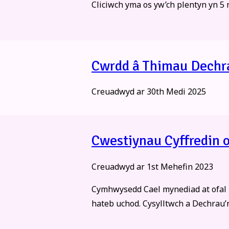
Cliciwch yma os yw’ch plentyn yn 5 
Cwrdd â Thimau Dechr
Creuadwyd ar
30th Medi 2025
Cwestiynau Cyffredin o
Creuadwyd ar
1st Mehefin 2023
Cymhwysedd Cael mynediad at ofal 
hateb uchod. Cysylltwch a Dechrau’n