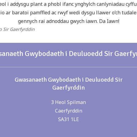
eol i addysgu plant a phobl ifanc ynghylch canlyniadau cyffur
o ar baratoi pamffled ac rwyf wedi dysgu llawer o’ch tudale
gennych rai adnoddau gwych iawn. Da Iawn!
 o Sir Gaerfyrddin
anaeth Gwybodaeth i Deuluoedd Sir Gaerfy
Gwasanaeth Gwybodaeth i Deuluoedd Sir
Gaerfyrddin
3 Heol Spilman
Caerfyrddin
SA31 1LE