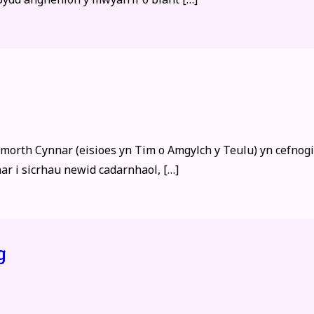
th Cynnar (eisioes yn Tim o Amgylch y Teulu) yn cefnogi p
ar i sicrhau newid cadarnhaol, […]
g