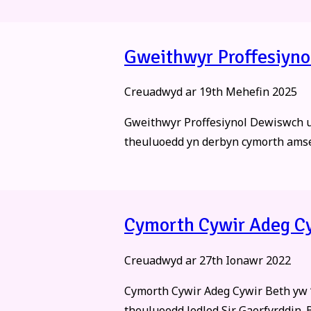
Gweithwyr Proffesiyno
Creuadwyd ar
19th Mehefin 2025
Gweithwyr Proffesiynol Dewiswch un
theuluoedd yn derbyn cymorth amsero
Cymorth Cywir Adeg C
Creuadwyd ar
27th Ionawr 2022
Cymorth Cywir Adeg Cywir Beth yw ‘
theuluoedd ledled Sir Gaerfyrddin. 