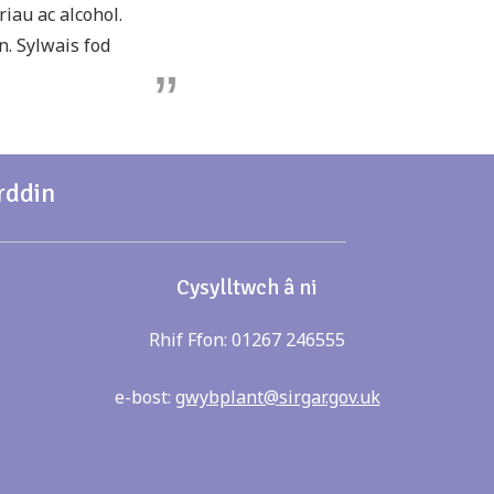
iau ac alcohol.
n. Sylwais fod
rddin
Cysylltwch â ni
Rhif Ffon: 01267 246555
e-bost:
gwybplant@sirgar.gov.uk