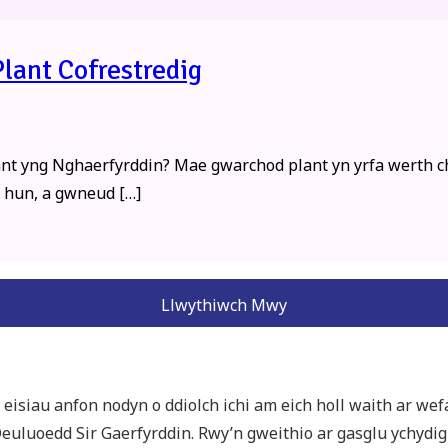
ant Cofrestredig
 yng Nghaerfyrddin? Mae gwarchod plant yn yrfa werth chwe
ch hun, a gwneud […]
Llwythiwch Mwy
eisiau anfon nodyn o ddiolch ichi am eich holl waith ar w
uluoedd Sir Gaerfyrddin. Rwy’n gweithio ar gasglu ychydi