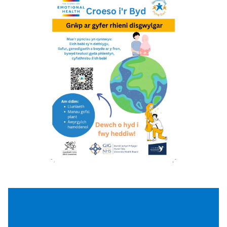
cofrestrwch eich diddordeb.
Grwp ar gyfer rhieni sy’n disgwyl babi o 24
wythnos. Pynciau yn cynnwys empathi a
sylwgar cariadus, datblygiad ymenydd
babanod, dewisiadau bwyta’n iach, bwydo
ar y fron, cefnogi babanod, rheoli straen a
teimladau cymleth, hyrwyddo hunan hyder,
a perthynas y cwpl.