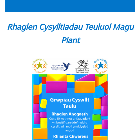
lles plant, a sefydlu arferion dyddiol
cadarnhaol.
Rhaglen Cysylltiadau Teuluol Magu
Rhaglen Cysylltiadau Teuluol
Magu Plant
Plant
Dyddiad a lleoliad i’w cadarnhau,
cofrestrwch eich diddordeb.
10 sessiw – Mae’r sesiynau hyn yn hybu
iechyd emosiynol a llesiant meddyliol.
Maen nhw’n ein helpu ni fel rhieni i ddeall
ac i reoli teimladau ac ymddygiad mewn
modd cadarnhaol.