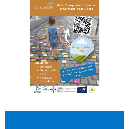
Dyddiad a lleoliad i’w cadarnhau,
cofrestrwch eich diddordeb.
6-12 Sessiew – Mae rhaglen Rhieni a
Blynyddoedd Cynnar yn rhaglen gyffredinol
ar gyfer rhieni plant rhwng 1 a 6 oed gan
gynnwys y rhainag anghenion ychwanegol.
Mae’n gwrs ymarferol, sy’n canolbwyntio ar
atebion sy’n adeiladu ar gryfderau rhieni –
edrych ar ymlyniad a pherthnasoedd, rheoli
stranding a thantrumau, cyfathrebu a
dysgu, heriau datrys problemau, lleihau
strain eu hunain, hyrwyddo hunan-barch a