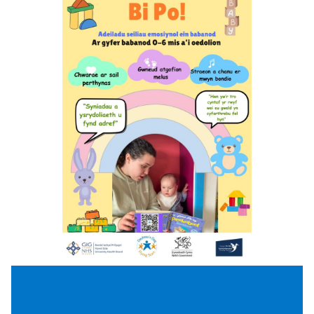
Dyddiad a lleoliad i’w cadarnhau,
cofrestrwch eich diddordeb.
6 sessiw – Grŵp newydd sbon ar gyfer
rhieni/gofalwyr a babanod dan 6 mis oed.
Mae’r grŵp hwn yn edrych ar sut mae eich
babi yn cyfathrebu, ei hoff bethau a’i gas
bethau, a sut i ddarllen ei giwiau. Ar ôl cael
eu geni mae babanod yn chwilio am
gyfathrebu a chyswllt, ond mae ganddynt
eu ffyrdd unigryw eu hunain o gyfathrebu,
felly rydym am eu deall cyn gynted â
phosibl. Rydym yn defnyddio cerddoriaeth,