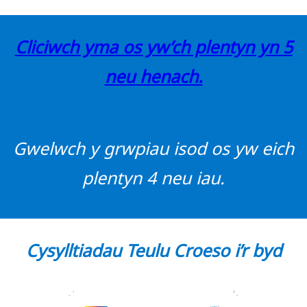
Cliciwch yma os yw’ch plentyn yn 5
neu henach.
Gwelwch y grwpiau isod os yw eich
plentyn 4 neu iau.
Cysylltiadau Teulu Croeso i’r byd
Cysylltiadau Teulu Croeso i’r byd
Dyddiad a lleoliad i’w cadarnhau,