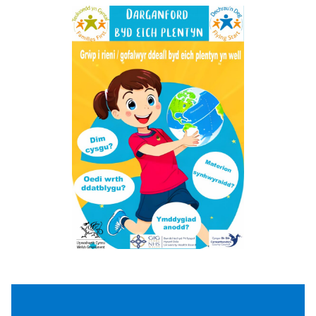
Dyddiad a lleoliad i’w cadarnhau,
cofrestrwch eich diddordeb.
7 sessiw -Grŵp i rieni a gofalwyr ddeall byd
eich plentyn yn well. Bydd y sesiynau’n
edrych ar: ‘Gofalu amdanom ein hunain’,
‘Cwsg’, ‘Synhwyraidd’, ‘Lleferydd ac Iaith’,
‘Chwarae’, ‘Datblygiad ac Ymddygiad’ a
sesiwn holi ac ateb.