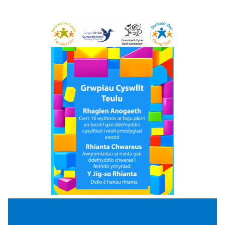
Dyddiad a lleoliad i’w cadarnhau,
cofrestrwch eich diddordeb.
Mae’r gweithdai Magu Plant yn Chwareus 2
wythnos yn tynnu sylw at bwysigrwydd
chwarae a chreu ymlyniad drwy chwarae.
Mae’r gweithdai’n canolbwyntio ar ddeall
datblygiad ymennydd plentyn, ymlyniad a
sut mae chwarae’n cefnogi datblygiad iach.
Mae’r ddwy sesiwn yn archwilio gwerth a
manteision y gwahanol fathau o chwarae a
sut i greu cyfleoedd chwarae o safon.