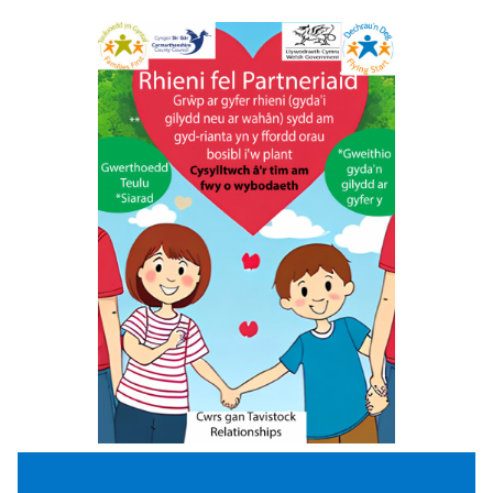
Dyddiad a lleoliad i’w cadarnhau,
cofrestrwch eich diddordeb.
16 sessiw – Mae Rhieni fel Partneriaid wedi
cael canlyniadau pendant o ran helpu i
wneud y canlynol: Gwella eich perthynas
a’ch cyfathrebu â rhiant arall eich plentyn,
cryfhau’ch perthnasoedd teuluol, gwella
llesiant a llwyddiant eich plentyn, rheoli
heriau a straen bywyd teuluol, lleihau
gwrthdaro yn eich perthynas.
Cliciwch yma i fynd i’r dudalen Un ac Un