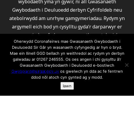
wybodaeth yma yn gywir, ni all Gwasanaeth
Gwybodaeth i Deuluoedd derbyn Cyfrifoldeb neu
atebolrwydd am unrhyw gamgymeriadau. Rydym yn
argymell eich bod yn cysylltu gyda’r darparwyr er
mwyn sicrhau fod eu gwasanaeth yn ateb eich
Oherwydd Coronafeirws mae Gwasanaeth Gwybodaeth i
gofynion.
Deuluoedd Sir Gâr yn wasanaeth cyfyngedig ar hyn o bryd.
Ni all Gwasanaeth Gwybodaeth i Deuluoedd argymell
Mae ein llinell GGD bellach yn weithredol ac rydym yn derbyn
galwadau ar 01267 246555. Os oes angen i chi gysylltu â’r
unrhyw un o’r darparwyr a rhestrwyd.
Gwasanaeth Gwybodaeth i Deuluoedd e-bostiwch
Am wybodaeth ar gwcis ac fel rydym yn ei defnyddio
Gwybplant@sirgar.gov.uk
os gwelwch yn dda ac fe fentrwn
cliciwch yma os gwelwch yn dda
ddod nôl atoch cyn gynted ag y modd.
Iawn
© 2026 Gwasanaeth Gwybodaeth i Deuluoedd Sir
Gaerfyrddin
Dyluniwyd ac adeiladwyd gan
SCL
TAW