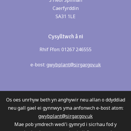
Caerfyrddin
SA31 1LE
Cysylltwch â ni
Rhif Ffon: 01267 246555
e-bost:
gwybplant@sirgar.gov.uk
Os oes unrhyw beth yn anghywir neu allan o ddyddiad
neu gall gael ei gynnwys yma anfonwch e-bost atom:
gwybplant@sirgar.gov.uk
Mae pob ymdrech wedi’i gymryd i sicrhau fod y