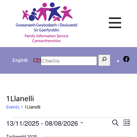
Skip
to
content
Search
English
1Llanelli
Events
1Llanelli
Events
13/11/2025
 - 
08/08/2026
Events
Eve
Search
List
Vie
Search
Select
Navi
Tachwedd 2025