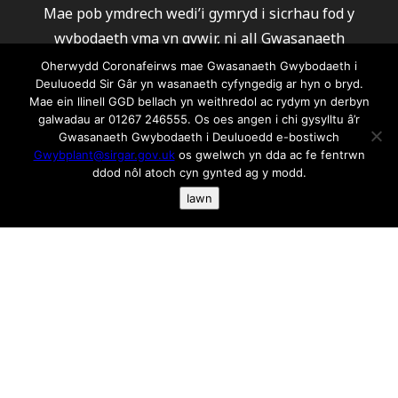
Mae pob ymdrech wedi’i gymryd i sicrhau fod y
wybodaeth yma yn gywir, ni all Gwasanaeth
Gwybodaeth i Deuluoedd derbyn Cyfrifoldeb neu
Oherwydd Coronafeirws mae Gwasanaeth Gwybodaeth i
Deuluoedd Sir Gâr yn wasanaeth cyfyngedig ar hyn o bryd.
atebolrwydd am unrhyw gamgymeriadau. Rydym yn
Mae ein llinell GGD bellach yn weithredol ac rydym yn derbyn
argymell eich bod yn cysylltu gyda’r darparwyr er
galwadau ar 01267 246555. Os oes angen i chi gysylltu â’r
mwyn sicrhau fod eu gwasanaeth yn ateb eich
Gwasanaeth Gwybodaeth i Deuluoedd e-bostiwch
Gwybplant@sirgar.gov.uk
os gwelwch yn dda ac fe fentrwn
gofynion.
ddod nôl atoch cyn gynted ag y modd.
Ni all Gwasanaeth Gwybodaeth i Deuluoedd argymell
Iawn
unrhyw un o’r darparwyr a rhestrwyd.
Am wybodaeth ar gwcis ac fel rydym yn ei defnyddio
cliciwch yma os gwelwch yn dda
© 2026 Gwasanaeth Gwybodaeth i Deuluoedd Sir
Gaerfyrddin
Dyluniwyd ac adeiladwyd gan
SCL