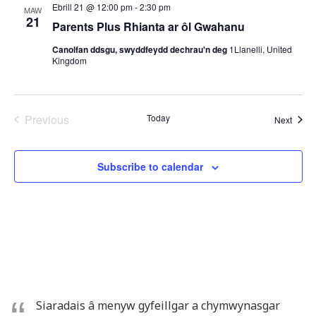
Ebrill 21 @ 12:00 pm
-
2:30 pm
MAW
21
Parents Plus Rhianta ar ôl Gwahanu
Canolfan ddsgu, swyddfeydd dechrau'n deg
1Llanelli, United
Kingdom
Previous
Today
Event
Next
Events
Subscribe to calendar
Siaradais â menyw gyfeillgar a chymwynasgar