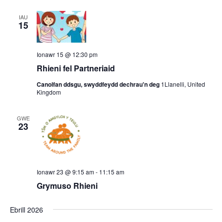
IAU
15
Ionawr 15 @ 12:30 pm
Rhieni fel Partneriaid
Canolfan ddsgu, swyddfeydd dechrau'n deg
1Llanelli, United
Kingdom
GWE
23
Ionawr 23 @ 9:15 am
-
11:15 am
Grymuso Rhieni
Ebrill 2026