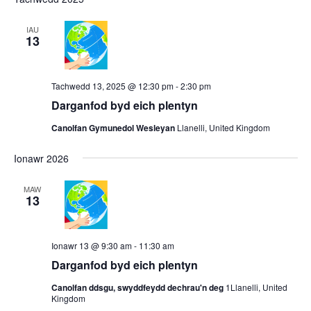
date.
and
Views
IAU
13
Navigat
Tachwedd 13, 2025 @ 12:30 pm
-
2:30 pm
Darganfod byd eich plentyn
Canolfan Gymunedol Wesleyan
Llanelli, United Kingdom
Ionawr 2026
MAW
13
Ionawr 13 @ 9:30 am
-
11:30 am
Darganfod byd eich plentyn
Canolfan ddsgu, swyddfeydd dechrau'n deg
1Llanelli, United
Kingdom