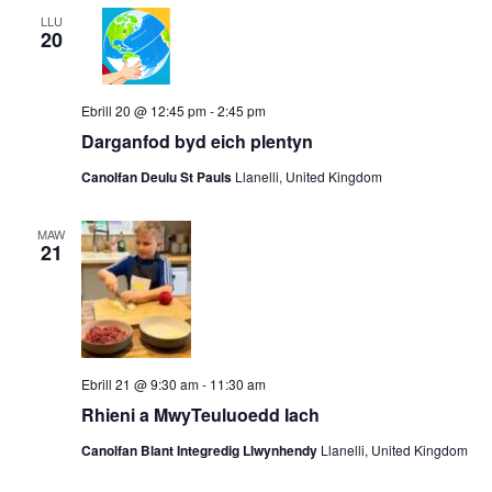
LLU
20
Ebrill 20 @ 12:45 pm
-
2:45 pm
Darganfod byd eich plentyn
Canolfan Deulu St Pauls
Llanelli, United Kingdom
MAW
21
Ebrill 21 @ 9:30 am
-
11:30 am
Rhieni a MwyTeuluoedd Iach
Canolfan Blant Integredig Llwynhendy
Llanelli, United Kingdom