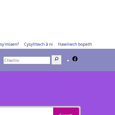
 sy’mlaen?
Cysylltwch â ni
Hawliwch bopeth
Search