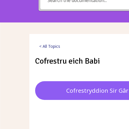
< All Topics
Cofrestru eich Babi
Posted
4th Medi 2024
Cofrestryddion Sir Gâr