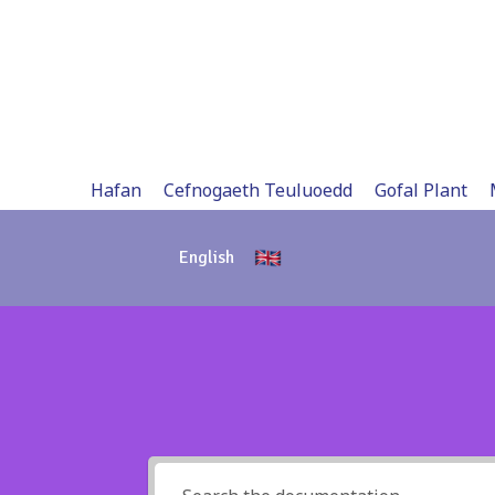
Skip
to
content
Hafan
Cefnogaeth Teuluoedd
Gofal Plant
English