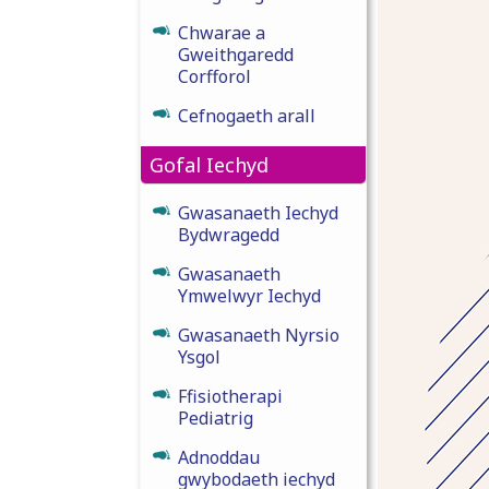
Chwarae a
Gweithgaredd
Corfforol
Cefnogaeth arall
Gofal Iechyd
Gwasanaeth Iechyd
Bydwragedd
Gwasanaeth
Ymwelwyr Iechyd
Gwasanaeth Nyrsio
Ysgol
Ffisiotherapi
Pediatrig
Adnoddau
gwybodaeth iechyd