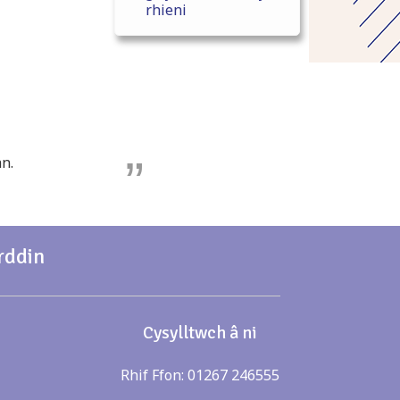
rhieni
n.
rddin
Cysylltwch â ni
Rhif Ffon: 01267 246555