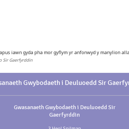
apus iawn gyda pha mor gyflym yr anfonwyd y manylion alla
 o Sir Gaerfyrddin
anaeth Gwybodaeth i Deuluoedd Sir Gaerfy
Gwasanaeth Gwybodaeth i Deuluoedd Sir
Gaerfyrddin
3 Heol Spilman