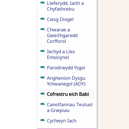
Lleferydd, Iaith a
Chyfathrebu
Cwsg Diogel
Chwarae a
Gweithgaredd
Corfforol
Iechyd a Lles
Emosiynol
Parodrwydd Ysgol
Anghenion Dysgu
Ychwanegol (ADY)
Cofrestru eich Babi
Canolfannau Teuluol
a Grwpiau
Cychwyn Iach