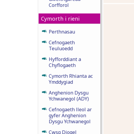
Corfforol
Cymorth i rieni
Perthnasau
Cefnogaeth
Teuluoedd
Hyfforddiant a
Chyflogaeth
Cymorth Rhianta ac
Ymddygiad
Anghenion Dysgu
Ychwanegol (ADY)
Cefnogaeth lleol ar
gyfer Anghenion
Dysgu Ychwanegol
Cwsg Diogel