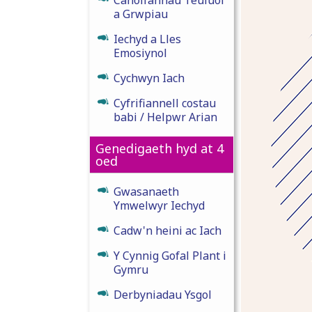
a Grwpiau
Iechyd a Lles
Emosiynol
Cychwyn Iach
Cyfrifiannell costau
babi / Helpwr Arian
Genedigaeth hyd at 4
oed
Gwasanaeth
Ymwelwyr Iechyd
Cadw'n heini ac Iach
Y Cynnig Gofal Plant i
Gymru
Derbyniadau Ysgol