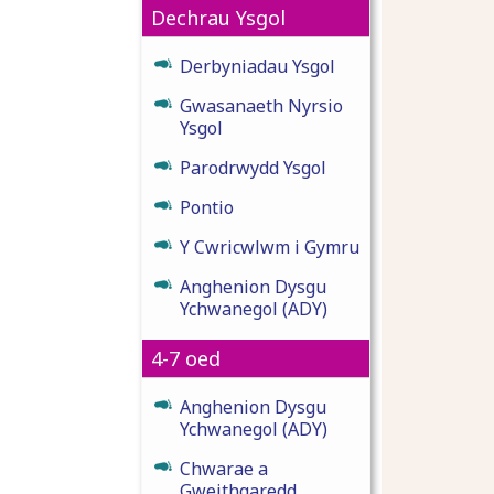
Dechrau Ysgol
Derbyniadau Ysgol
Gwasanaeth Nyrsio
Ysgol
Parodrwydd Ysgol
Pontio
Y Cwricwlwm i Gymru
Anghenion Dysgu
Ychwanegol (ADY)
4-7 oed
Anghenion Dysgu
Ychwanegol (ADY)
Chwarae a
Gweithgaredd