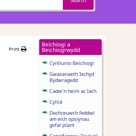
Search
Beichiogi a
Print
Beichiogrwydd
Cynllunio Beichiogi
Gwasanaeth Iechyd
Bydwragedd
Cadw'n heini ac Iach
Cyllid
Dechreuwch feddwl
am eich opsiynau
gofal plant
Canolfannau Teuluol