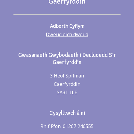
Gaerfyrddin
Adborth Cyflym
Dweud eich dweud
Gwasanaeth Gwybodaeth i Deuluoedd Sir
Gaerfyrddin
3 Heol Spilman
Caerfyrddin
SA31 1LE
Cysylltwch â ni
Rhif Ffon: 01267 246555