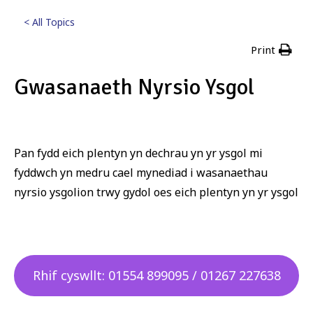
< All Topics
Print
Gwasanaeth Nyrsio Ysgol
Posted
17th Tachwedd 2023
Pan fydd eich plentyn yn dechrau yn yr ysgol mi
fyddwch yn medru cael mynediad i wasanaethau
nyrsio ysgolion trwy gydol oes eich plentyn yn yr ysgol
Rhif cyswllt: 01554 899095 / 01267 227638