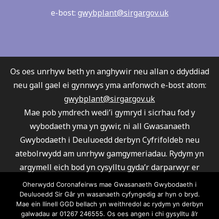
e-bost:
gwybplant@sirgar.gov.uk
Os oes unrhyw beth yn anghywir neu allan o ddyddiad
neu gall gael ei gynnwys yma anfonwch e-bost atom:
gwybplant@sirgar.gov.uk
Mae pob ymdrech wedi’i gymryd i sicrhau fod y
wybodaeth yma yn gywir, ni all Gwasanaeth
Gwybodaeth i Deuluoedd derbyn Cyfrifoldeb neu
atebolrwydd am unrhyw gamgymeriadau. Rydym yn
argymell eich bod yn cysylltu gyda’r darparwyr er
mwyn sicrhau fod eu gwasanaeth yn ateb eich
Oherwydd Coronafeirws mae Gwasanaeth Gwybodaeth i
gofynion.
Deuluoedd Sir Gâr yn wasanaeth cyfyngedig ar hyn o bryd.
Mae ein llinell GGD bellach yn weithredol ac rydym yn derbyn
Ni all Gwasanaeth Gwybodaeth i Deuluoedd argymell
galwadau ar 01267 246555. Os oes angen i chi gysylltu â’r