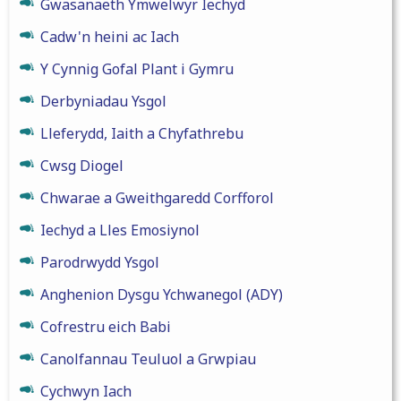
Gwasanaeth Ymwelwyr Iechyd
Cadw'n heini ac Iach
Y Cynnig Gofal Plant i Gymru
Derbyniadau Ysgol
Lleferydd, Iaith a Chyfathrebu
Cwsg Diogel
Chwarae a Gweithgaredd Corfforol
Iechyd a Lles Emosiynol
Parodrwydd Ysgol
Anghenion Dysgu Ychwanegol (ADY)
Cofrestru eich Babi
Canolfannau Teuluol a Grwpiau
Cychwyn Iach