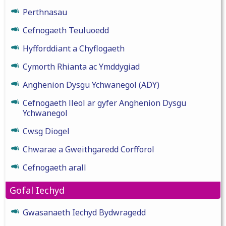
Perthnasau
Cefnogaeth Teuluoedd
Hyfforddiant a Chyflogaeth
Cymorth Rhianta ac Ymddygiad
Anghenion Dysgu Ychwanegol (ADY)
Cefnogaeth lleol ar gyfer Anghenion Dysgu
Ychwanegol
Cwsg Diogel
Chwarae a Gweithgaredd Corfforol
Cefnogaeth arall
Gofal Iechyd
Gwasanaeth Iechyd Bydwragedd