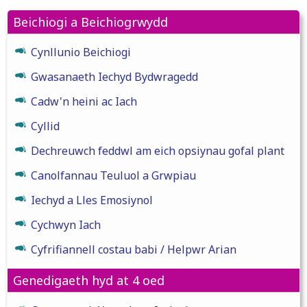
Beichiogi a Beichiogrwydd
Cynllunio Beichiogi
Gwasanaeth Iechyd Bydwragedd
Cadw'n heini ac Iach
Cyllid
Dechreuwch feddwl am eich opsiynau gofal plant
Canolfannau Teuluol a Grwpiau
Iechyd a Lles Emosiynol
Cychwyn Iach
Cyfrifiannell costau babi / Helpwr Arian
Genedigaeth hyd at 4 oed