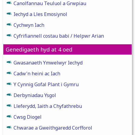
Canolfannau Teuluol a Grwpiau
Iechyd a Lles Emosiynol
Cychwyn Iach
Cyfrifiannell costau babi / Helpwr Arian
Genedigaeth hyd at 4 oed
Gwasanaeth Ymwelwyr Iechyd
Cadw'n heini ac Iach
Y Cynnig Gofal Plant i Gymru
Derbyniadau Ysgol
Lleferydd, Iaith a Chyfathrebu
Cwsg Diogel
Chwarae a Gweithgaredd Corfforol