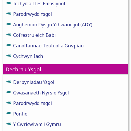
Iechyd a Lles Emosiynol
Parodrwydd Ysgol
Anghenion Dysgu Ychwanegol (ADY)
Cofrestru eich Babi
Canolfannau Teuluol a Grwpiau
Cychwyn Iach
Dechrau Ysgol
Derbyniadau Ysgol
Gwasanaeth Nyrsio Ysgol
Parodrwydd Ysgol
Pontio
Y Cwricwlwm i Gymru