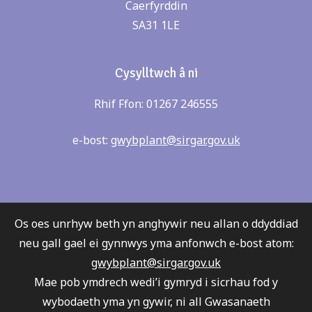
Caerfyrddin
SA31 1LE
Cysylltwch â ni
Rhif Ffon: 01267 246555
e-bost:
gwybplant@sirgar.gov.uk
Os oes unrhyw beth yn anghywir neu allan o ddyddiad
neu gall gael ei gynnwys yma anfonwch e-bost atom:
gwybplant@sirgar.gov.uk
Mae pob ymdrech wedi’i gymryd i sicrhau fod y
wybodaeth yma yn gywir, ni all Gwasanaeth