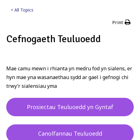
< All Topics
Print
Cefnogaeth Teuluoedd
Posted
17th Tachwedd 2023
Mae camu mewn i rhianta yn medru fod yn sialens, er
hyn mae yna wasanaethau sydd ar gael i gefnogi chi
trwy’r sialensiau yma
Prosiectau Teuluoedd yn Gyntaf
Canolfannau Teuluoedd