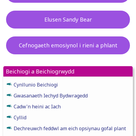
Elusen Sandy Bear
Cefnogaeth emosiynol i rieni a phlant
Beichiogi a Beichiogrwydd
Cynllunio Beichiogi
Gwasanaeth Iechyd Bydwragedd
Cadw'n heini ac Iach
Cyllid
Dechreuwch feddwl am eich opsiynau gofal plant