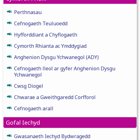
Perthnasau
Cefnogaeth Teuluoedd
Hyfforddiant a Chyflogaeth
Cymorth Rhianta ac Ymddygiad
Anghenion Dysgu Ychwanegol (ADY)
Cefnogaeth lleol ar gyfer Anghenion Dysgu
Ychwanegol
Cwsg Diogel
Chwarae a Gweithgaredd Corfforol
Cefnogaeth arall
Gofal Iechyd
Gwasanaeth Iechyd Bydwragedd