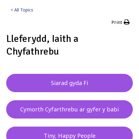
< All Topics
Print
Lleferydd, Iaith a
Chyfathrebu
Posted
17th Tachwedd 2023
Siarad gyda Fi
Cymorth Cyfarthrebu ar gyfer y babi
Tiny, Happy People