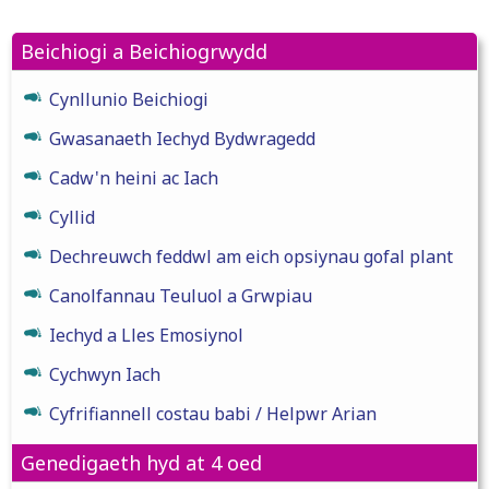
Beichiogi a Beichiogrwydd
Cynllunio Beichiogi
Gwasanaeth Iechyd Bydwragedd
Cadw'n heini ac Iach
Cyllid
Dechreuwch feddwl am eich opsiynau gofal plant
Canolfannau Teuluol a Grwpiau
Iechyd a Lles Emosiynol
Cychwyn Iach
Cyfrifiannell costau babi / Helpwr Arian
Genedigaeth hyd at 4 oed