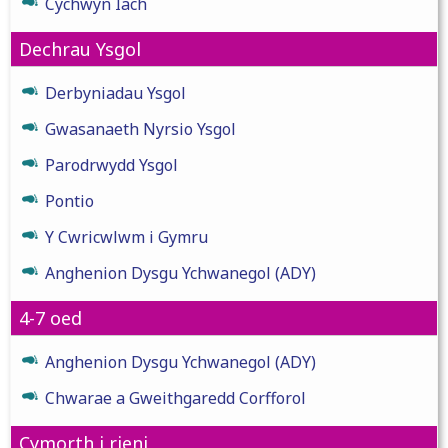
Cychwyn Iach
Dechrau Ysgol
Derbyniadau Ysgol
Gwasanaeth Nyrsio Ysgol
Parodrwydd Ysgol
Pontio
Y Cwricwlwm i Gymru
Anghenion Dysgu Ychwanegol (ADY)
4-7 oed
Anghenion Dysgu Ychwanegol (ADY)
Chwarae a Gweithgaredd Corfforol
Cymorth i rieni