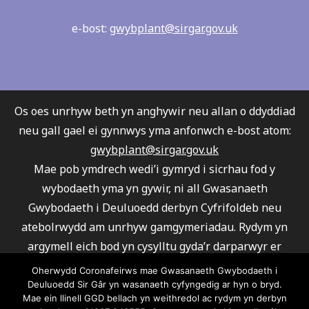
e-bost:
gwybplant@sirgar.gov.uk
Os oes unrhyw beth yn anghywir neu allan o ddyddiad
neu gall gael ei gynnwys yma anfonwch e-bost atom:
gwybplant@sirgar.gov.uk
Mae pob ymdrech wedi’i gymryd i sicrhau fod y
wybodaeth yma yn gywir, ni all Gwasanaeth
Gwybodaeth i Deuluoedd derbyn Cyfrifoldeb neu
atebolrwydd am unrhyw gamgymeriadau. Rydym yn
argymell eich bod yn cysylltu gyda’r darparwyr er
mwyn sicrhau fod eu gwasanaeth yn ateb eich
Oherwydd Coronafeirws mae Gwasanaeth Gwybodaeth i
gofynion.
Deuluoedd Sir Gâr yn wasanaeth cyfyngedig ar hyn o bryd.
Mae ein llinell GGD bellach yn weithredol ac rydym yn derbyn
Ni all Gwasanaeth Gwybodaeth i Deuluoedd argymell