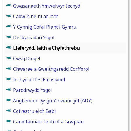
Gwasanaeth Ymwelwyr Iechyd
Cadw'n heini ac Iach
Y Cynnig Gofal Plant i Gymru
Derbyniadau Ysgol
Lleferydd, Iaith a Chyfathrebu
Cwsg Diogel
Chwarae a Gweithgaredd Corfforol
Iechyd a Lles Emosiynol
Parodrwydd Ysgol
Anghenion Dysgu Ychwanegol (ADY)
Cofrestru eich Babi
Canolfannau Teuluol a Grwpiau