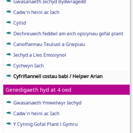
Gwasanaeth Iechyd Bydwragedd
Cadw'n heini ac Iach
Cyllid
Dechreuwch feddwl am eich opsiynau gofal plant
Canolfannau Teuluol a Grwpiau
Iechyd a Lles Emosiynol
Cychwyn Iach
Cyfrifiannell costau babi / Helpwr Arian
Genedigaeth hyd at 4 oed
Gwasanaeth Ymwelwyr Iechyd
Cadw'n heini ac Iach
Y Cynnig Gofal Plant i Gymru