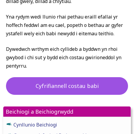
dillad gwely, dillad a chlytiau.
Yna rydym wedi llunio rhai pethau eraill efallai yr
hoffech feddwl am eu cael, popeth o bethau ar gyfer
ystafell wely eich babi newydd i eitemau teithio.
Dywedwch wrthym eich cyllideb a byddwn yn rhoi
gwybod i chi sut y bydd eich costau gwirioneddol yn
pentyrru.
Cyfrifiannell costau babi
Beichiogi a Beichiogrwydd
Cynllunio Beichiogi