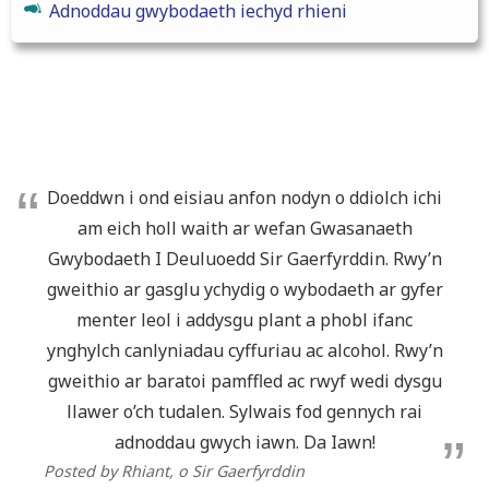
Adnoddau gwybodaeth iechyd rhieni
Doeddwn i ond eisiau anfon nodyn o ddiolch ichi
am eich holl waith ar wefan Gwasanaeth
Gwybodaeth I Deuluoedd Sir Gaerfyrddin. Rwy’n
gweithio ar gasglu ychydig o wybodaeth ar gyfer
menter leol i addysgu plant a phobl ifanc
ynghylch canlyniadau cyffuriau ac alcohol. Rwy’n
gweithio ar baratoi pamffled ac rwyf wedi dysgu
llawer o’ch tudalen. Sylwais fod gennych rai
adnoddau gwych iawn. Da Iawn!
Posted by Rhiant
, o Sir Gaerfyrddin