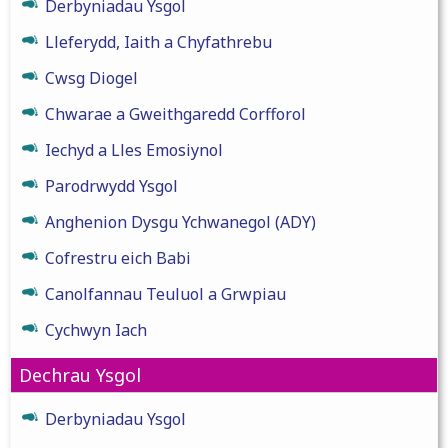
Derbyniadau Ysgol
Lleferydd, Iaith a Chyfathrebu
Cwsg Diogel
Chwarae a Gweithgaredd Corfforol
Iechyd a Lles Emosiynol
Parodrwydd Ysgol
Anghenion Dysgu Ychwanegol (ADY)
Cofrestru eich Babi
Canolfannau Teuluol a Grwpiau
Cychwyn Iach
Dechrau Ysgol
Derbyniadau Ysgol