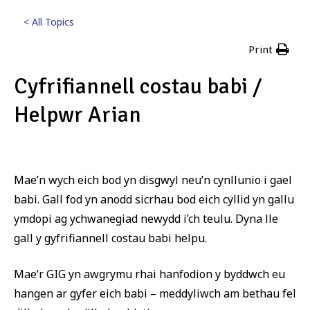
< All Topics
Print
Cyfrifiannell costau babi /
Helpwr Arian
Posted
3rd Mawrth 2025
Mae’n wych eich bod yn disgwyl neu’n cynllunio i gael
babi. Gall fod yn anodd sicrhau bod eich cyllid yn gallu
ymdopi ag ychwanegiad newydd i’ch teulu. Dyna lle
gall y gyfrifiannell costau babi helpu.
Mae’r GIG yn awgrymu rhai hanfodion y byddwch eu
hangen ar gyfer eich babi – meddyliwch am bethau fel