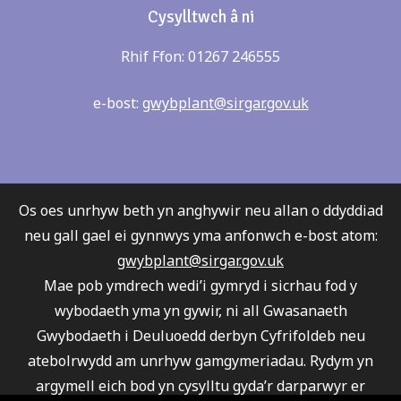
Cysylltwch â ni
Rhif Ffon: 01267 246555
e-bost:
gwybplant@sirgar.gov.uk
Os oes unrhyw beth yn anghywir neu allan o ddyddiad
neu gall gael ei gynnwys yma anfonwch e-bost atom:
gwybplant@sirgar.gov.uk
Mae pob ymdrech wedi’i gymryd i sicrhau fod y
wybodaeth yma yn gywir, ni all Gwasanaeth
Gwybodaeth i Deuluoedd derbyn Cyfrifoldeb neu
atebolrwydd am unrhyw gamgymeriadau. Rydym yn
argymell eich bod yn cysylltu gyda’r darparwyr er