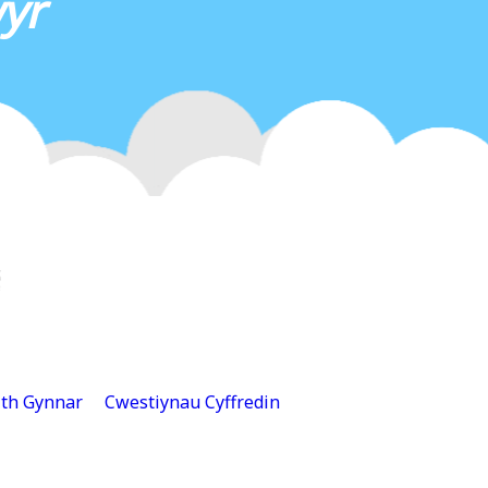
yr
ith Gynnar
Cwestiynau Cyffredin