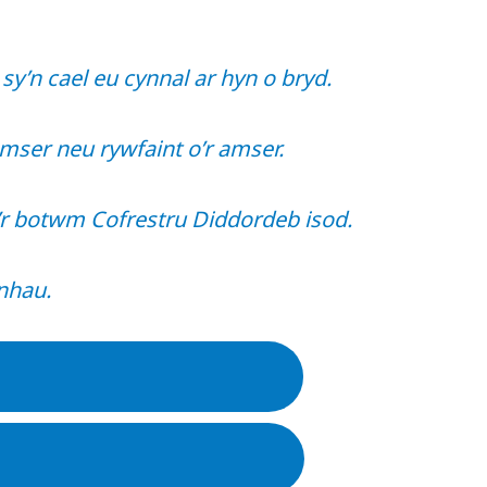
sy’n cael eu cynnal ar hyn o bryd.
amser neu rywfaint o’r amser.
’r botwm Cofrestru Diddordeb isod.
rnhau.