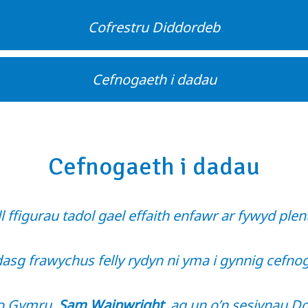
Cofrestru Diddordeb
Cefnogaeth i dadau
Cefnogaeth i dadau
l ffigurau tadol gael effaith enfawr ar fywyd plen
asg frawychus felly rydyn ni yma i gynnig cefno
 o Gymru,
Sam Wainwright
, ag un o’n sesiynau D