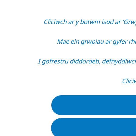
Cliciwch ar y botwm isod ar ‘Grwp
Mae ein grwpiau ar gyfer rhi
I gofrestru diddordeb, defnyddiwc
Clici