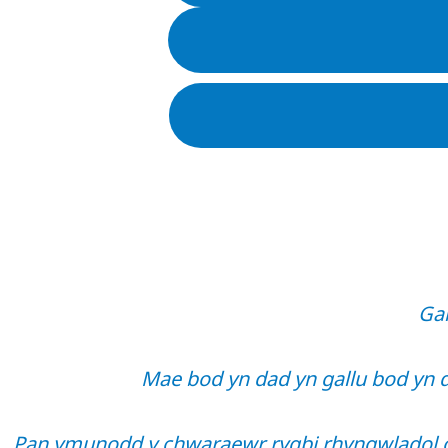
Gal
Mae bod yn dad yn gallu bod yn d
Pan ymunodd y chwaraewr rygbi rhyngwladol