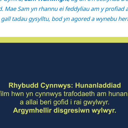
dd. Mae Sam yn rhannu ei feddyliau am y profiad a’
all tadau gysylltu, bod yn agored a wynebu heria