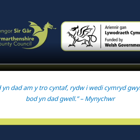
yn dad am y tro cyntaf, rydw i wedi cymryd gwyb
bod yn dad gwell.” – Mynychwr