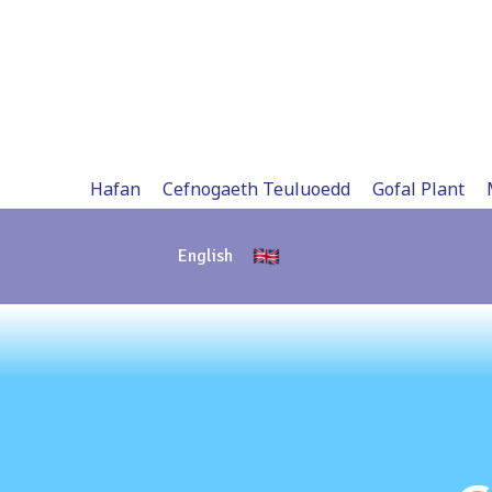
Skip
to
content
Hafan
Cefnogaeth Teuluoedd
Gofal Plant
English