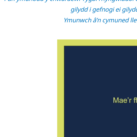
gilydd i gefnogi ei gily
Ymunwch â’n cymuned lle g