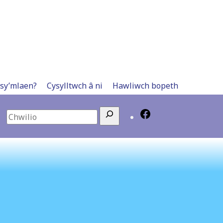
 sy’mlaen?
Cysylltwch â ni
Hawliwch bopeth
Search