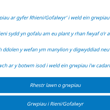
iau ar gyfer Rhieni/Gofalwyr’ i weld ein grwpiau 
eni sydd yn gofalu am eu plant y rhan fwyaf o’r 
h ddolen y wefan ym manylion y digwyddiad neu
wch ar y botwm isod i weld ein grwpiau i’w cada
Rhestr lawn o grwpiau
Grwpiau i Rieni/Gofalwyr