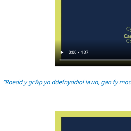
“Roedd y grŵp yn ddefnyddiol iawn, gan fy mod 