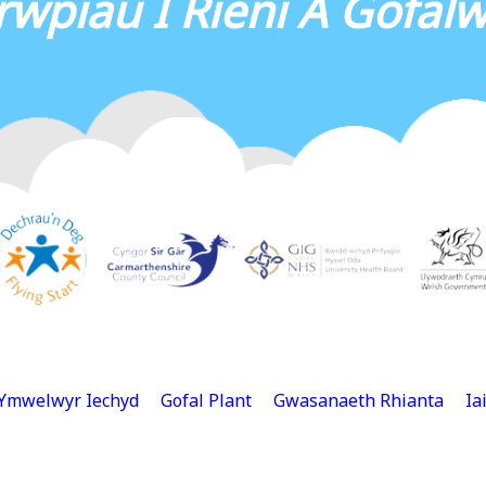
rwpiau I Rieni A Gofalw
Ymwelwyr Iechyd
Gofal Plant
Gwasanaeth Rhianta
Ia