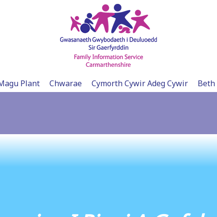
Magu Plant
Chwarae
Cymorth Cywir Adeg Cywir
Beth