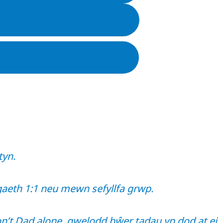
tyn.
gaeth 1:1 neu mewn sefyllfa grwp.
on’t Dad alone, gwelodd bŵer tadau yn dod at ei