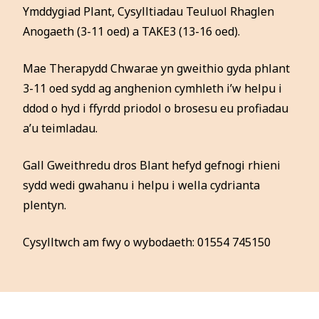
Ymddygiad Plant, Cysylltiadau Teuluol Rhaglen
Anogaeth (3-11 oed) a TAKE3 (13-16 oed).
Mae Therapydd Chwarae yn gweithio gyda phlant
3-11 oed sydd ag anghenion cymhleth i’w helpu i
ddod o hyd i ffyrdd priodol o brosesu eu profiadau
a’u teimladau.
Gall Gweithredu dros Blant hefyd gefnogi rhieni
sydd wedi gwahanu i helpu i wella cydrianta
plentyn.
Cysylltwch am fwy o wybodaeth: 01554 745150