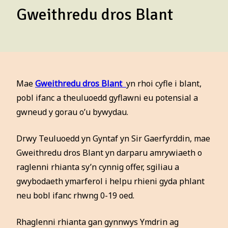
Gweithredu dros Blant
Mae
Gweithredu dros Blant
yn rhoi cyfle i blant,
pobl ifanc a theuluoedd gyflawni eu potensial a
gwneud y gorau o’u bywydau.
Drwy Teuluoedd yn Gyntaf yn Sir Gaerfyrddin, mae
Gweithredu dros Blant yn darparu amrywiaeth o
raglenni rhianta sy’n cynnig offer, sgiliau a
gwybodaeth ymarferol i helpu rhieni gyda phlant
neu bobl ifanc rhwng 0-19 oed.
Rhaglenni rhianta gan gynnwys Ymdrin ag