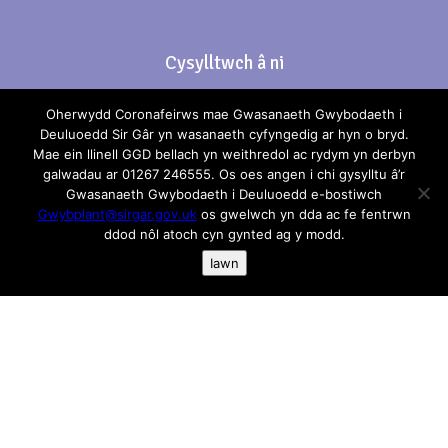
Cysylltwch â ni
Rhif Ffon: 01267 246555
Oherwydd Coronafeirws mae Gwasanaeth Gwybodaeth i
Deuluoedd Sir Gâr yn wasanaeth cyfyngedig ar hyn o bryd.
Mae ein llinell GGD bellach yn weithredol ac rydym yn derbyn
e-bost:
gwybplant@sirgar.gov.uk
galwadau ar 01267 246555. Os oes angen i chi gysylltu â’r
Gwasanaeth Gwybodaeth i Deuluoedd e-bostiwch
Gwybplant@sirgar.gov.uk
os gwelwch yn dda ac fe fentrwn
ddod nôl atoch cyn gynted ag y modd.
Iawn
Os oes unrhyw beth yn anghywir neu allan o ddyddiad
neu gall gael ei gynnwys yma anfonwch e-bost atom:
gwybplant@sirgar.gov.uk
Mae pob ymdrech wedi’i gymryd i sicrhau fod y
wybodaeth yma yn gywir, ni all Gwasanaeth
Gwybodaeth i Deuluoedd derbyn Cyfrifoldeb neu
atebolrwydd am unrhyw gamgymeriadau. Rydym yn