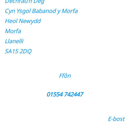
Dechrau’n Deg
Cyn Ysgol Babanod y Morfa
Heol Newydd
Morfa
Llanelli
SA15 2DQ
Ffôn
01554 742447
E-bost