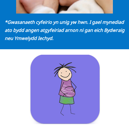
*Gwasanaeth cyfeirio yn unig yw hwn. I gael mynediad
ato bydd angen atgyfeiriad arnon ni gan eich Bydwraig
neu Ymwelydd Iechyd.