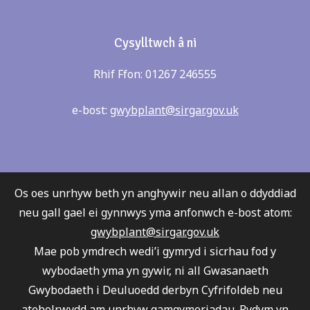
Cysylltwch â ni
Rhif Ffon: 01267 246555
e-bost:
gwybplant@sirgar.gov.uk
Os oes unrhyw beth yn anghywir neu allan o ddyddiad
neu gall gael ei gynnwys yma anfonwch e-bost atom:
gwybplant@sirgar.gov.uk
Mae pob ymdrech wedi’i gymryd i sicrhau fod y
wybodaeth yma yn gywir, ni all Gwasanaeth
Gwybodaeth i Deuluoedd derbyn Cyfrifoldeb neu
atebolrwydd am unrhyw gamgymeriadau. Rydym yn