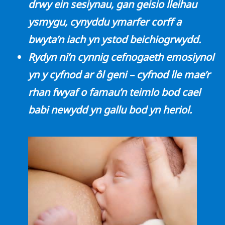
drwy ein sesiynau, gan geisio lleihau
ysmygu, cynyddu ymarfer corff a
bwyta’n iach yn ystod beichiogrwydd.
Rydyn ni’n cynnig cefnogaeth emosiynol
yn y cyfnod ar ôl geni – cyfnod lle mae’r
rhan fwyaf o famau’n teimlo bod cael
babi newydd yn gallu bod yn heriol.