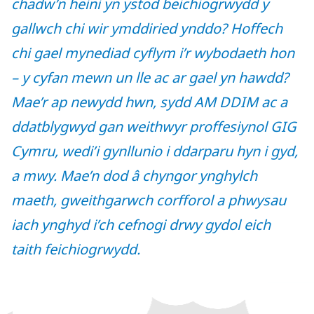
chadw’n heini yn ystod beichiogrwydd y
gallwch chi wir ymddiried ynddo? Hoffech
chi gael mynediad cyflym i’r wybodaeth hon
– y cyfan mewn un lle ac ar gael yn hawdd?
Mae’r ap newydd hwn, sydd AM DDIM ac a
ddatblygwyd gan weithwyr proffesiynol GIG
Cymru, wedi’i gynllunio i ddarparu hyn i gyd,
a mwy. Mae’n dod â chyngor ynghylch
maeth, gweithgarwch corfforol a phwysau
iach ynghyd i’ch cefnogi drwy gydol eich
taith feichiogrwydd.