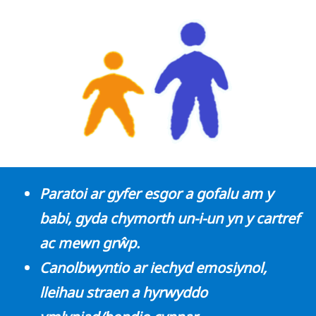
Paratoi ar gyfer esgor a gofalu am y
babi, gyda chymorth un-i-un yn y cartref
ac mewn grŵp.
Canolbwyntio ar iechyd emosiynol,
lleihau straen a hyrwyddo