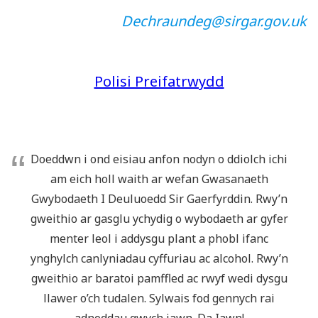
Dechraundeg@sirgar.gov.uk
Polisi Preifatrwydd
Doeddwn i ond eisiau anfon nodyn o ddiolch ichi
am eich holl waith ar wefan Gwasanaeth
Gwybodaeth I Deuluoedd Sir Gaerfyrddin. Rwy’n
gweithio ar gasglu ychydig o wybodaeth ar gyfer
menter leol i addysgu plant a phobl ifanc
ynghylch canlyniadau cyffuriau ac alcohol. Rwy’n
gweithio ar baratoi pamffled ac rwyf wedi dysgu
llawer o’ch tudalen. Sylwais fod gennych rai