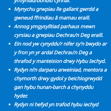
ymlyniad/bondio cynnar.
Mynychu grwpiau lle gallant gwrdd a
gwneud ffrindiau â mamau eraill.
Annog ymgysylltiad parhaus mewn
cyrsiau a grwpiau Dechrau’n Deg eraill.
Ein nod yw cynyddu’r nifer sy’n bwydo ar
y fron yn yr ardal Dechrau’n Deg a
thrafod y manteision drwy Hybu Iechyd.
Rydyn ni’n darparu arweiniad, mentora a
chymorth drwy gydol y beichiogrwydd
gan hybu hunan-barch a chynyddu
hyder.
Rydyn ni hefyd yn trafod hybu iechyd