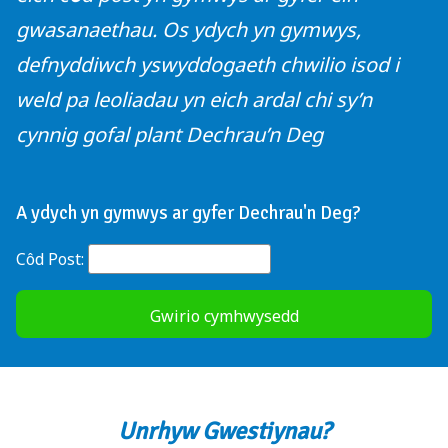
gwasanaethau. Os ydych yn gymwys,
defnyddiwch yswyddogaeth chwilio isod i
weld pa leoliadau yn eich ardal chi sy’n
cynnig gofal plant Dechrau’n Deg
A ydych yn gymwys ar gyfer Dechrau'n Deg?
Côd Post:
Unrhyw Gwestiynau?