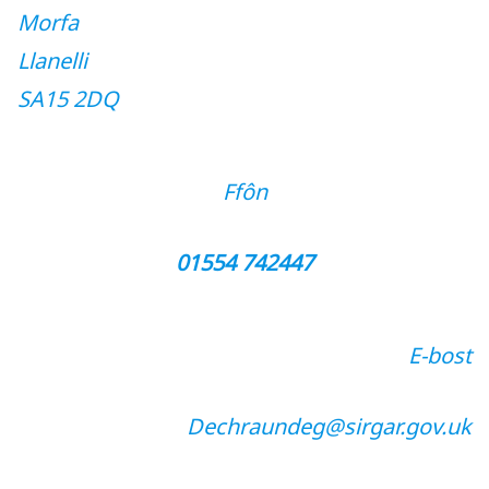
Morfa
Llanelli
SA15 2DQ
Ffôn
01554 742447
E-bost
Dechraundeg@sirgar.gov.uk