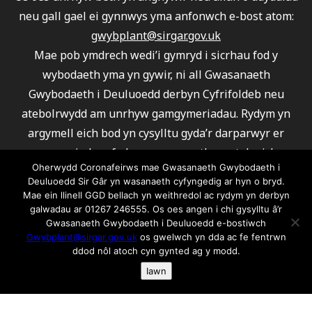
neu gall gael ei gynnwys yma anfonwch e-bost atom:
gwybplant@sirgar.gov.uk
Mae pob ymdrech wedi’i gymryd i sicrhau fod y
wybodaeth yma yn gywir, ni all Gwasanaeth
Gwybodaeth i Deuluoedd derbyn Cyfrifoldeb neu
atebolrwydd am unrhyw gamgymeriadau. Rydym yn
argymell eich bod yn cysylltu gyda’r darparwyr er
mwyn sicrhau fod eu gwasanaeth yn ateb eich
Oherwydd Coronafeirws mae Gwasanaeth Gwybodaeth i
gofynion.
Deuluoedd Sir Gâr yn wasanaeth cyfyngedig ar hyn o bryd.
Ni all Gwasanaeth Gwybodaeth i Deuluoedd argymell
Mae ein llinell GGD bellach yn weithredol ac rydym yn derbyn
galwadau ar 01267 246555. Os oes angen i chi gysylltu â’r
unrhyw un o’r darparwyr a rhestrwyd.
Gwasanaeth Gwybodaeth i Deuluoedd e-bostiwch
Am wybodaeth ar gwcis ac fel rydym yn ei defnyddio
Gwybplant@sirgar.gov.uk
os gwelwch yn dda ac fe fentrwn
cliciwch yma os gwelwch yn dda
ddod nôl atoch cyn gynted ag y modd.
Iawn