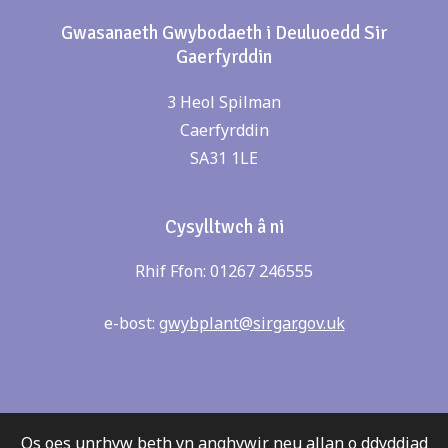
Gwasanaeth Gwybodaeth i Deuluoedd Sir
Gaerfyrddin
3 Heol Spilman
Caerfyrddin
SA31 1LE
Cysylltwch â ni
Rhif Ffon: 01267 246555
e-bost:
gwybplant@sirgar.gov.uk
Os oes unrhyw beth yn anghywir neu allan o ddyddiad