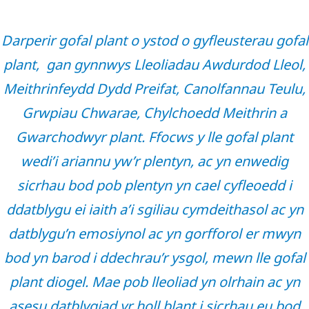
Darperir gofal plant o ystod o gyfleusterau gofal
plant, gan gynnwys Lleoliadau Awdurdod Lleol,
Meithrinfeydd Dydd Preifat, Canolfannau Teulu,
Grwpiau Chwarae, Chylchoedd Meithrin a
Gwarchodwyr plant. Ffocws y lle gofal plant
wedi’i ariannu yw’r plentyn, ac yn enwedig
sicrhau bod pob plentyn yn cael cyfleoedd i
ddatblygu ei iaith a’i sgiliau cymdeithasol ac yn
datblygu’n emosiynol ac yn gorfforol er mwyn
bod yn barod i ddechrau’r ysgol, mewn lle gofal
plant diogel. Mae pob lleoliad yn olrhain ac yn
asesu datblygiad yr holl blant i sicrhau eu bod