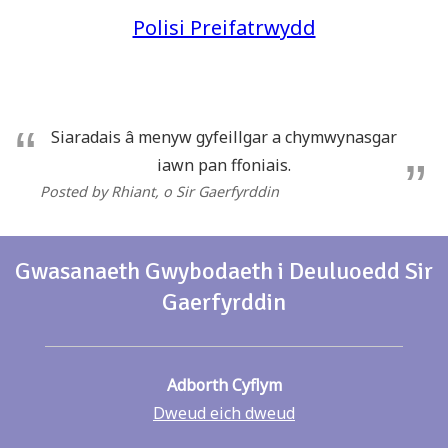
Polisi Preifatrwydd
Siaradais â menyw gyfeillgar a chymwynasgar
iawn pan ffoniais.
Posted by Rhiant
, o Sir Gaerfyrddin
Gwasanaeth Gwybodaeth i Deuluoedd Sir
Gaerfyrddin
Adborth Cyflym
Dweud eich dweud