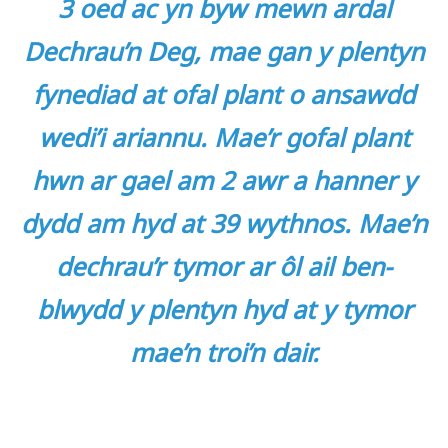
3 oed ac yn byw mewn ardal
Dechrau’n Deg, mae gan y plentyn
fynediad at ofal plant o ansawdd
wedi’i ariannu. Mae’r gofal plant
hwn ar gael am 2 awr a hanner y
dydd am hyd at 39 wythnos. Mae’n
dechrau’r tymor ar ôl ail ben-
blwydd y plentyn hyd at y tymor
mae’n troi’n dair.