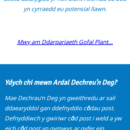
yn cyrraedd eu potensial llawn.
Mwy am Ddarpariaeth Gofal Plant…
Ydych chi mewn Ardal Dechreu’n Deg?
Mae Dechrau’n Deg yn gweithredu ar sail
ddaearyddol gan ddefnyddio c
ô
dau post.
Defnyddiwch y gwiriwr c
ô
d post i weld a yw
eich c
ô
d post yn gymwys ar gyfer ein