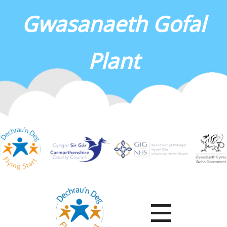
Gwasanaeth Gofal
Plant